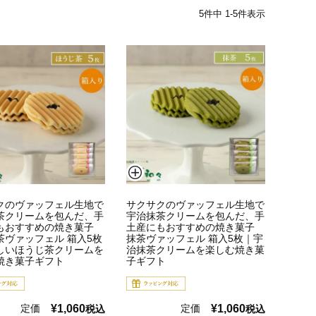
5
件中
1
-
5
件表示
クのヴァッフェル生地で
サクサクのヴァッフェル生地で
茶クリームを包んだ、手
宇治抹茶クリームを包んだ、手
もおすすめの焼き菓子
土産にもおすすめの焼き菓子
茶ヴァッフェル 箱入5枚
抹茶ヴァッフェル 箱入5枚｜宇
しいほうじ茶クリームを
治抹茶クリームを楽しむ焼き菓
焼き菓子ギフト
子ギフト
定価
¥
1,060
定価
¥
1,060
税込
税込