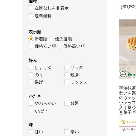
備考
並び替
在庫なしを非表示
送料無料
表示順
新着順
優先度順
価格安い順
価格高い順
好み
しょうゆ
サラダ
のり
焼き
揚げ
ミックス
宇治抹茶
わいを楽
かたさ
のヴァッ
ヴァッフ
やわらかい
普通
入｜抹茶
かたい
き菓子ギ
味
甘い
辛い