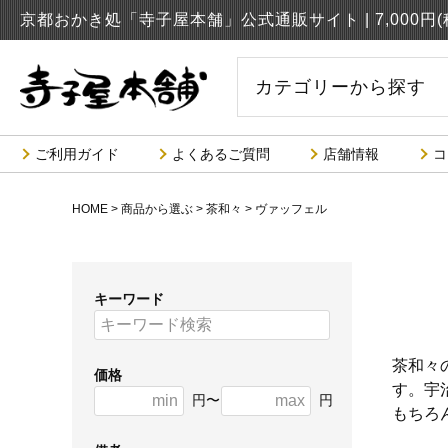
京都おかき処「寺子屋本舗」公式通販サイト |
7,000
カテゴリーから探す
ご利用ガイド
よくあるご質問
店舗情報
コ
HOME
商品から選ぶ
茶和々
ヴァッフェル
キーワード
茶和々
価格
す。宇
円〜
円
もちろ