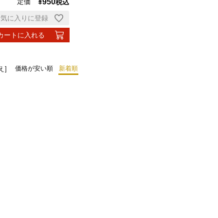
定価
¥
950
税込
お気に入りに登録
カートに入れる
価格が安い順
新着順
え