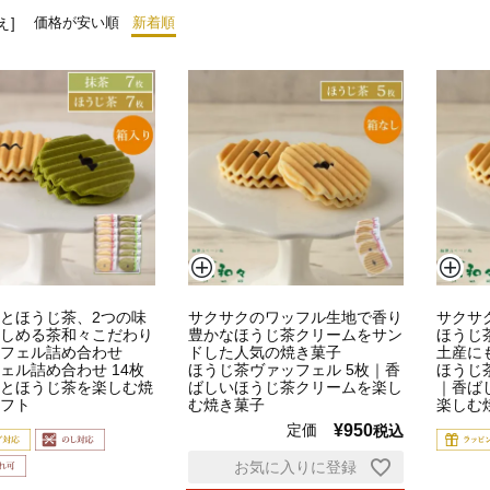
価格が安い順
新着順
え
とほうじ茶、2つの味
サクサクのワッフル生地で香り
サクサ
しめる茶和々こだわり
豊かなほうじ茶クリームをサン
ほうじ
フェル詰め合わせ
ドした人気の焼き菓子
土産に
ェル詰め合わせ 14枚
ほうじ茶ヴァッフェル 5枚｜香
ほうじ
とほうじ茶を楽しむ焼
ばしいほうじ茶クリームを楽し
｜香ば
フト
む焼き菓子
楽しむ
定価
¥
950
税込
お気に入りに登録