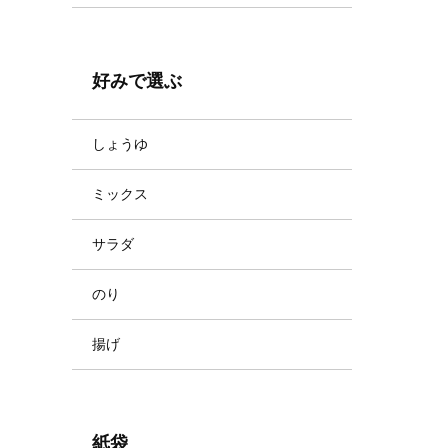
好みで選ぶ
しょうゆ
ミックス
サラダ
のり
揚げ
紙袋