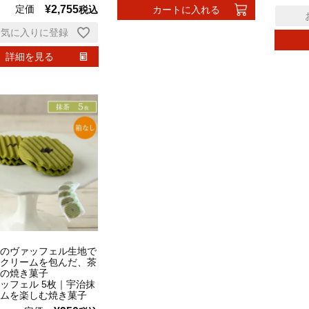
定価
¥
2,755
税込
カートに入れる
お気に入りに登録
詳細を見る
のヴァッフェル生地で
クリームを包んだ、茶
の焼き菓子
ッフェル 5枚｜宇治抹
ムを楽しむ焼き菓子