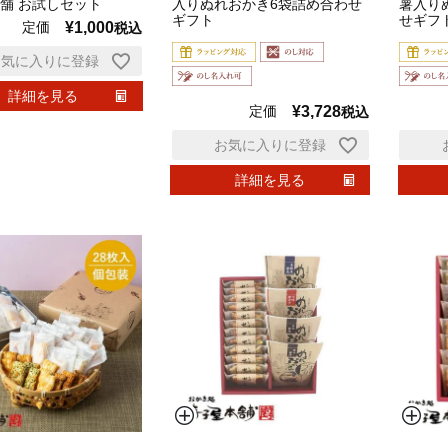
舗 お試しセット
入りぬれおかき6袋詰め合わせ
薯入り
ギフト
せギフ
定価
¥
1,000
税込
お気に入りに登録
詳細を見る
定価
¥
3,728
税込
お気に入りに登録
詳細を見る