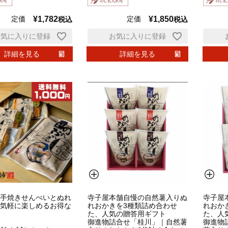
定価
¥
1,782
定価
¥
1,850
税込
税込
お気に入りに登録
お気に入りに登録
詳細を見る
詳細を見る
手焼きせんべいとぬれ
寺子屋本舗自慢の自然薯入りぬ
寺子屋
気軽に楽しめるお得な
れおかきを3種類詰め合わせ
れおか
た、人気の贈答用ギフト
た、人
御進物詰合せ「桂川」｜自然薯
御進物