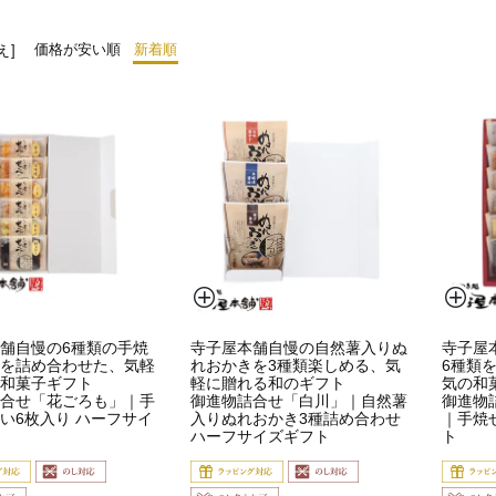
価格が安い順
新着順
え
舗自慢の6種類の手焼
寺子屋本舗自慢の自然薯入りぬ
寺子屋
を詰め合わせた、気軽
れおかきを3種類楽しめる、気
6種類
和菓子ギフト
軽に贈れる和のギフト
気の和
合せ「花ごろも」｜手
御進物詰合せ「白川」｜自然薯
御進物
い6枚入り ハーフサイ
入りぬれおかき3種詰め合わせ
｜手焼
ハーフサイズギフト
ト