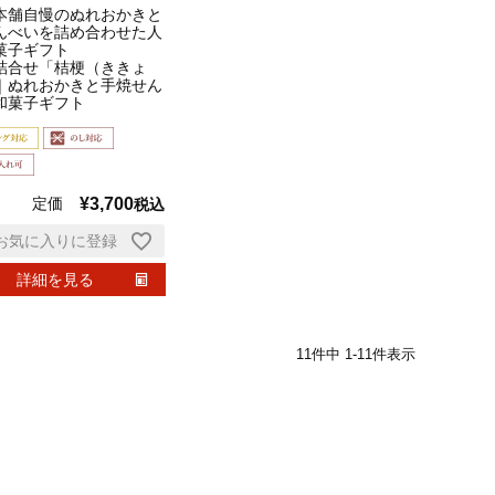
本舗自慢のぬれおかきと
んべいを詰め合わせた人
菓子ギフト
詰合せ「桔梗（ききょ
｜ぬれおかきと手焼せん
和菓子ギフト
定価
¥
3,700
税込
お気に入りに登録
詳細を見る
11
件中
1
-
11
件表示