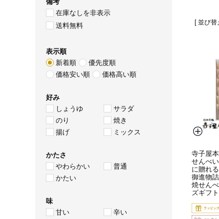
備考
在庫なしを非表示
並び替
送料無料
表示順
新着順
優先度順
価格安い順
価格高い順
好み
しょうゆ
サラダ
のり
焼き
揚げ
ミックス
寺子屋本
かたさ
せんべい
やわらかい
普通
に贈れる
御進物詰
かたい
焼せんべ
ズギフト
味
甘い
辛い