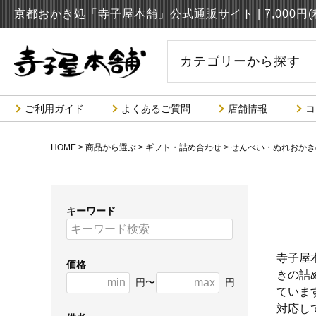
京都おかき処「寺子屋本舗」公式通販サイト |
7,000
カテゴリーから探す
ご利用ガイド
よくあるご質問
店舗情報
コ
HOME
商品から選ぶ
ギフト・詰め合わせ
せんべい・ぬれおかき
キーワード
寺子屋
価格
きの詰
円〜
円
ていま
対応し