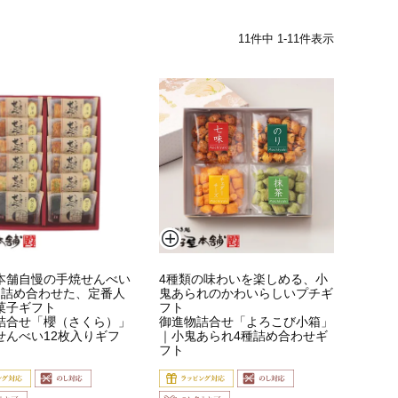
11
件中
1
-
11
件表示
本舗自慢の手焼せんべい
4種類の味わいを楽しめる、小
を詰め合わせた、定番人
鬼あられのかわいらしいプチギ
菓子ギフト
フト
詰合せ「櫻（さくら）」
御進物詰合せ「よろこび小箱」
せんべい12枚入りギフ
｜小鬼あられ4種詰め合わせギ
フト