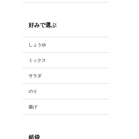
好みで選ぶ
しょうゆ
ミックス
サラダ
のり
揚げ
紙袋