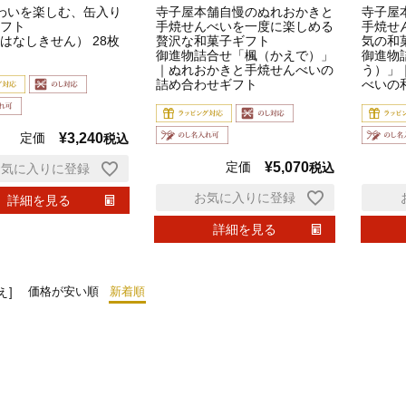
わいを楽しむ、缶入り
寺子屋本舗自慢のぬれおかきと
寺子屋
フト
手焼せんべいを一度に楽しめる
手焼せ
はなしきせん） 28枚
贅沢な和菓子ギフト
気の和
御進物詰合せ「楓（かえで）」
御進物
｜ぬれおかきと手焼せんべいの
う）」
詰め合わせギフト
べいの
定価
¥
3,240
税込
定価
¥
5,070
税込
お気に入りに登録
お気に入りに登録
詳細を見る
詳細を見る
価格が安い順
新着順
え