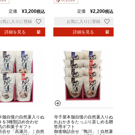
定価
¥
3,200
定価
¥
2,200
税込
税込
お気に入りに登録
お気に入りに登録
詳細を見る
詳細を見る
本舗自慢の自然薯入りぬ
寺子屋本舗自慢の自然薯入りぬ
きを3種類詰め合わせ
れおかきをたっぷり楽しめる贈
気の和菓子ギフト
答用ギフト
詰合せ「高瀬川」｜自然
御進物詰合せ「鴨川」｜自然薯