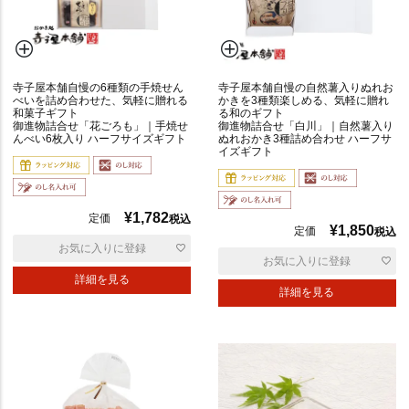
寺子屋本舗自慢の6種類の手焼せん
寺子屋本舗自慢の自然薯入りぬれお
サ
べいを詰め合わせた、気軽に贈れる
かきを3種類楽しめる、気軽に贈れ
ラ
和菓子ギフト
る和のギフト
御進物詰合せ「花ごろも」｜手焼せ
御進物詰合せ「白川」｜自然薯入り
ダ
んべい6枚入り ハーフサイズギフト
ぬれおかき3種詰め合わせ ハーフサ
イズギフト
焼
き
¥
1,782
定価
税込
¥
1,850
定価
税込
お気に入りに登録
お気に入りに登録
ミ
詳細を見る
ッ
詳細を見る
ク
ス