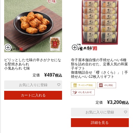
ピリッとした七味の辛さがクセにな
寺子屋本舗自慢の手焼せんべい6種
る堅焼きあられ
類を詰め合わせた、定番人気の和菓
小鬼あられ 七味
子ギフト
御進物詰合せ「櫻（さくら）」｜手
¥
497
定価
税込
焼せんべい12枚入りギフト
お気に入りに登録
カートに入れる
¥
3,200
定価
税込
お気に入りに登録
詳細を見る