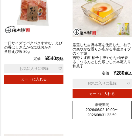
普
通
一口サイズでパクパクすすむ、えび
厳選した吉野本葛を使用した、柚子
の香ばしさ広がる塩味おかき
の爽やかな香りが広がる半生タイプ
角餅えび塩 80g
のくず餅
吉野くず餅 柚子｜爽やかな柚子香
¥
540
定価
税込
る、つるんとした喉ごしの本葛入り
和菓子
お気に入りに登録
¥
280
定価
税込
カートに入れる
お気に入りに登録
辛
カートに入れる
い
販売期間
2026/06/02 10:00
〜
2026/08/31 23:59
ポ
リ