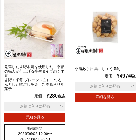
ポ
リ
も
ち
も
ち
厳選した吉野本葛を使用した、京都
小鬼あられ 黒こしょう 55g
の職人が仕上げる半生タイプのくず
¥
497
餅
定価
税込
吉野くず餅 プレーン（白）｜つる
んとした喉ごしを楽しむ本葛入り和
お気に入りに登録
菓子
¥
280
定価
税込
詳細を見る
の
し
お気に入りに登録
対
詳細を見る
応
販売期間
2026/06/02 10:00
〜
2026/08/31 23:59