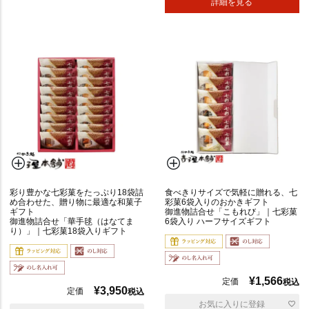
詳細を見る
彩り豊かな七彩菓をたっぷり18袋詰
食べきりサイズで気軽に贈れる、七
め合わせた、贈り物に最適な和菓子
彩菓6袋入りのおかきギフト
ギフト
御進物詰合せ「こもれび」｜七彩菓
御進物詰合せ「華手毬（はなてま
6袋入り ハーフサイズギフト
り）」｜七彩菓18袋入りギフト
¥
1,566
定価
税込
¥
3,950
定価
税込
お気に入りに登録