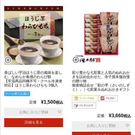
香ばしい宇治ほうじ茶の風味を楽し
彩り豊かな七彩菓と人気のぬれおか
む、なめらか食感のわらび餅
きを詰め合わせた、寺子屋本舗自慢
【常温商品同梱不可・クール冷凍便
の贈り物
対応】ほうじ茶わらびもち 3個入
御進物詰合せ「彩の雫（さいのしず
く）」｜七彩菓＆ぬれおかきギフト
クール便でお届け
¥
1,500
定価
税込
お気に入りに登録
¥
3,660
定価
税込
詳細を見る
お気に入りに登録