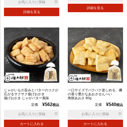
お気に入りに登録
詳細を見る
詳細を見る
じゃがいもの旨みとバターのコクが
一口サイズでパクパク楽しめる、磯
広がるサクサク揚げおかき
の香り豊かなあおさせんべい
揚げおかき じゃがバター風味
角餅あおさ 80g
¥
562
¥
540
定価
定価
税込
税込
お気に入りに登録
お気に入りに登録
カートに入れる
カートに入れる