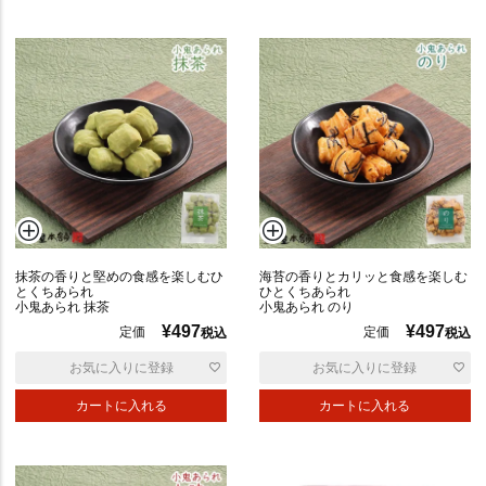
抹茶の香りと堅めの食感を楽しむひ
海苔の香りとカリッと食感を楽しむ
とくちあられ
ひとくちあられ
小鬼あられ 抹茶
小鬼あられ のり
¥
497
¥
497
定価
定価
税込
税込
お気に入りに登録
お気に入りに登録
カートに入れる
カートに入れる