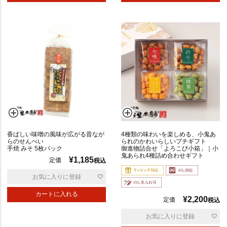
香ばしい味噌の風味が広がる昔なが
4種類の味わいを楽しめる、小鬼あ
らのせんべい
られのかわいらしいプチギフト
手焼 みそ 5枚パック
御進物詰合せ「よろこび小箱」｜小
鬼あられ4種詰め合わせギフト
¥
1,185
定価
税込
お気に入りに登録
カートに入れる
¥
2,200
定価
税込
お気に入りに登録