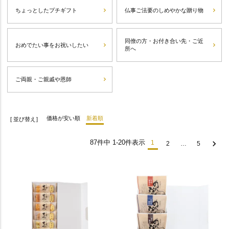
ちょっとしたプチギフト
仏事ご法要のしめやかな贈り物
同僚の方・お付き合い先・ご近
おめでたい事をお祝いしたい
所へ
ご両親・ご親戚や恩師
優
価格が安い順
新着順
並び替え
先
度
87
件中
1
-
20
件表示
1
2
…
5
順
価
格
高
い
順