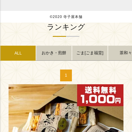
©2020 寺子屋本舗
ランキング
おかき・煎餅
ごま[ごま福堂]
茶和々
ALL