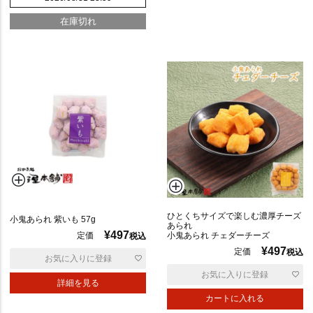
在庫切れ
ひとくちサイズで楽しむ濃厚チーズ
小鬼あられ 紫いも 57g
あられ
¥
497
小鬼あられ チェダーチーズ
定価
税込
¥
497
定価
税込
お気に入りに登録
お気に入りに登録
詳細を見る
カートに入れる