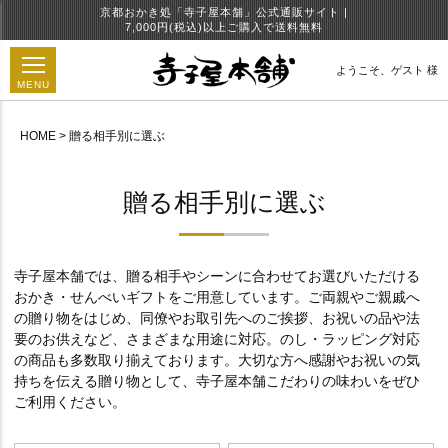
京都おかき処「寺子屋本舗」公式通販サイト |
7,000円(税込)以上ご購入で送料無料
ようこそ、
ゲスト 様
MENU
HOME
贈る相手別に選ぶ
円
贈る相手別に選ぶ
寺子屋本舗では、贈る相手やシーンに合わせてお選びいただける
おかき・せんべいギフトをご用意しています。ご両親やご親戚へ
の贈り物をはじめ、同僚やお取引先へのご挨拶、お祝いの品や法
要のお供えなど、さまざまな用途に対応。のし・ラッピング対応
の商品も多数取り揃えております。大切な方へ感謝やお祝いの気
持ちを伝える贈り物として、寺子屋本舗こだわりの味わいをぜひ
ご利用ください。