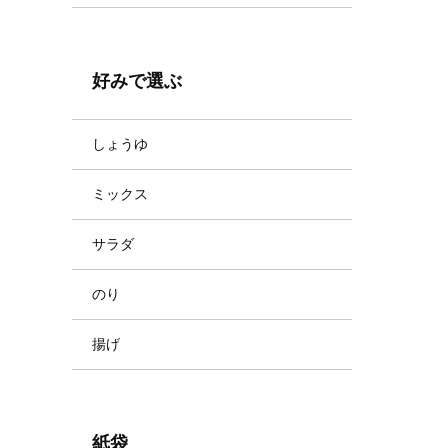
好みで選ぶ
しょうゆ
ミックス
サラダ
のり
揚げ
紙袋