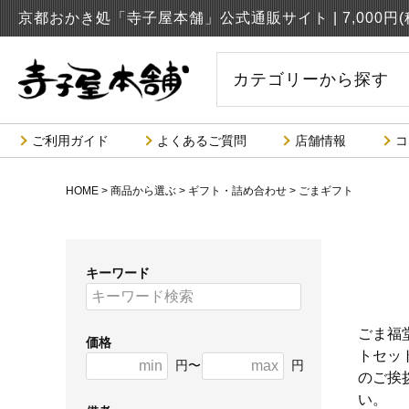
京都おかき処「寺子屋本舗」公式通販サイト |
7,000
カテゴリーから探す
ご利用ガイド
よくあるご質問
店舗情報
コ
HOME
商品から選ぶ
ギフト・詰め合わせ
ごまギフト
キーワード
ごま福
価格
トセッ
円〜
円
のご挨
い。