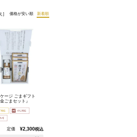
価格が安い順
新着順
え
ケージ ごまギフト
金ごまセット』
定価
¥
2,300
税込