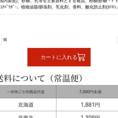
国内製造)、砂糖、乳等を主要原料とする食品、粉糖(砂糖・ﾃﾞｷｽﾄ
ｺｱﾊﾟｳﾀﾞｰ、植物油脂/膨張剤、乳化剤、香料、酸化防止剤(ｶﾃｷ
カートに入れる