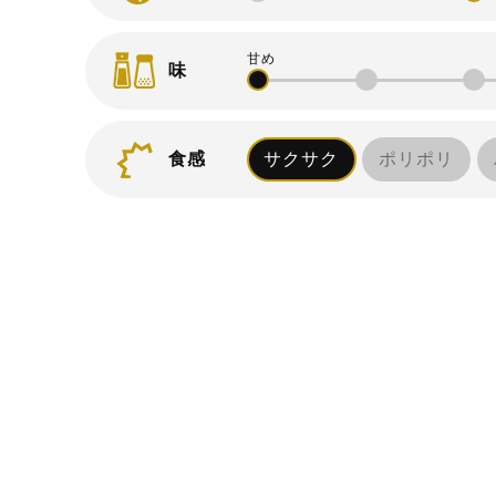
味
食感
サクサク
ポリポリ