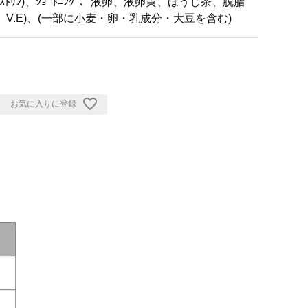
ﾘﾝ)、ｼｮｰﾄﾆﾝｸﾞ、液卵、液卵黄、ほうじ茶、脱脂
ﾝ、V.E)、(一部に小麦・卵・乳成分・大豆を含む)
お気に入りに登録