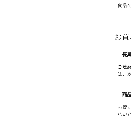
食品
お買
長
ご連
は、
商
お使
承い