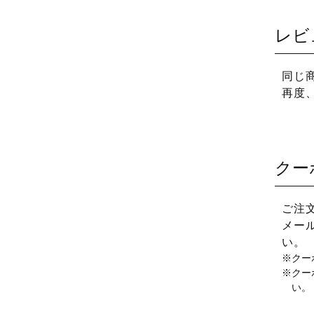
レビ
同じ
再度
クー
ご注
メー
い。
クー
クー
い。