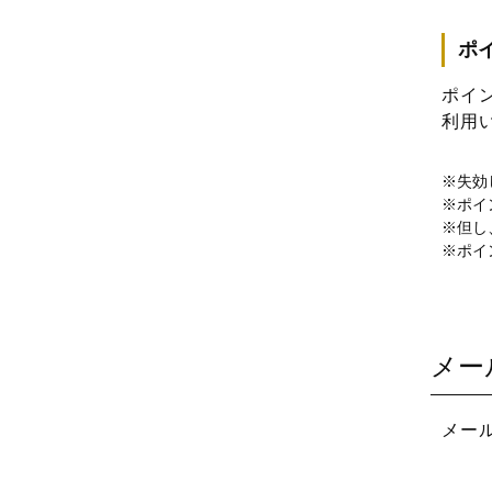
ポ
ポイ
利用
失効
ポイ
但し
ポイ
メー
メー