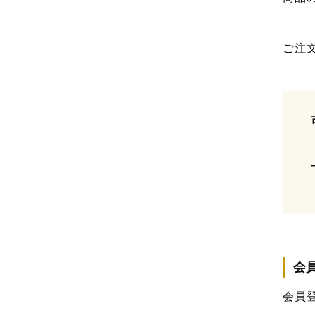
ご注
会
会員