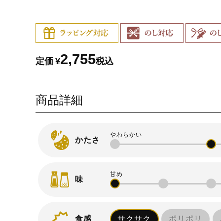
2,755
定価
¥
税込
商品詳細
かたさ
味
食感
サクサク
ポリポリ