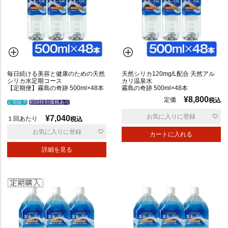
毎日続ける美容と健康のための天然
天然シリカ120mg/L配合 天然アル
シリカ水定期コース
カリ温泉水
【定期便】霧島の奇跡 500ml×48本
霧島の奇跡 500ml×48本
¥
8,800
定価
税込
定期販売
初回特別価格あり
お気に入りに登録
¥
7,040
１回あたり
税込
お気に入りに登録
カートに入れる
詳細を見る