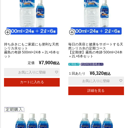
ポ
リ
も
ち
も
持ち歩きにもご家庭にも便利な天然
毎日の美容と健康をサポートする天
ち
シリカ水セット
然シリカ水の定期コース
霧島の奇跡 500ml×24本＋2L×6本セ
【定期便】霧島の奇跡 500ml×24本
ット
＋2L×6本セット
¥
7,900
定価
税込
定期販売
初回特別価格あり
お気に入りに登録
¥
6,320
１回あたり
税込
お気に入りに登録
カートに入れる
の
詳細を見る
し
対
応