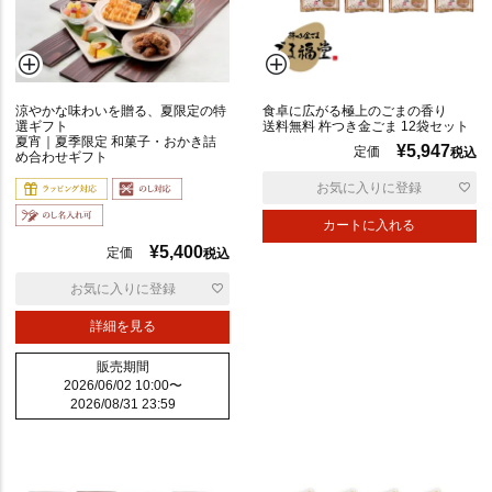
涼やかな味わいを贈る、夏限定の特
食卓に広がる極上のごまの香り
選ギフト
送料無料 杵つき金ごま 12袋セット
夏宵｜夏季限定 和菓子・おかき詰
¥
5,947
定価
税込
め合わせギフト
お気に入りに登録
カートに入れる
¥
5,400
定価
税込
優
先
お気に入りに登録
度
順
詳細を見る
販売期間
2026/06/02 10:00
〜
価
2026/08/31 23:59
格
高
い
順