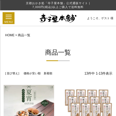
京都おかき処「寺子屋本舗」公式通販サイト |
7,000円(税込)以上ご購入で送料無料
ようこそ、
ゲスト 様
MENU
HOME
商品一覧
円
商品一覧
13
件中
1
-
13
件表示
並び替え
価格が安い順
新着順