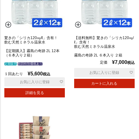
驚きの「シリカ120㎎/ℓ」含有！
【送料無料】驚きの「シリカ120㎎/
飲む天然ミネラル温泉水
ℓ」含有！
飲む天然ミネラル温泉水
【定期購入】霧島の奇跡 2L 12本
（６本入り２箱）
霧島の奇跡 2L ６本入り ２箱
¥
7,000
定価
税込
定期販売
初回特別価格あり
お気に入りに登録
¥
5,600
１回あたり
税込
お気に入りに登録
カートに入れる
詳細を見る