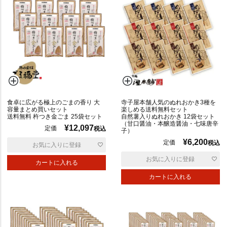
サ
ラ
ダ
食卓に広がる極上のごまの香り 大
寺子屋本舗人気のぬれおかき3種を
焼
容量まとめ買いセット
楽しめる送料無料セット
送料無料 杵つき金ごま 25袋セット
自然薯入りぬれおかき 12袋セット
き
（甘口醤油・本醸造醤油・七味唐辛
¥
12,097
定価
税込
子）
¥
6,200
定価
税込
お気に入りに登録
ミ
ッ
お気に入りに登録
カートに入れる
ク
カートに入れる
ス