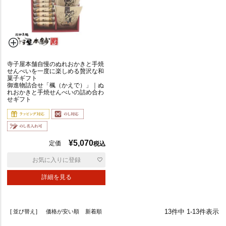
寺子屋本舗自慢のぬれおかきと手焼
せんべいを一度に楽しめる贅沢な和
菓子ギフト
御進物詰合せ「楓（かえで）」｜ぬ
れおかきと手焼せんべいの詰め合わ
せギフト
¥
5,070
定価
税込
お気に入りに登録
詳細を見る
13
件中
1
-
13
件表示
並び替え
価格が安い順
新着順