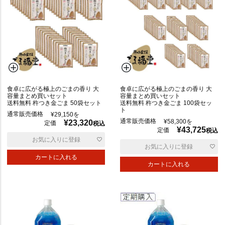
普
通
食卓に広がる極上のごまの香り 大
食卓に広がる極上のごまの香り 大
容量まとめ買いセット
容量まとめ買いセット
送料無料 杵つき金ごま 50袋セット
送料無料 杵つき金ごま 100袋セッ
ト
通常販売価格
¥
29,150
を
通常販売価格
¥
58,300
を
¥
23,320
定価
税込
¥
43,725
定価
税込
お気に入りに登録
お気に入りに登録
辛
カートに入れる
い
カートに入れる
ポ
リ