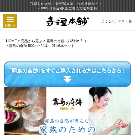
京都おかき処「寺子屋本舗」公式通販サイト |
7,000円(税込)以上ご購入で送料無料
ようこそ、
ゲスト 様
MENU
HOME
商品から選ぶ
霧島の奇跡（ﾐﾈﾗﾙｳｫｰﾀｰ）
霧島の奇跡 500ml×24本＋2L×6本セット