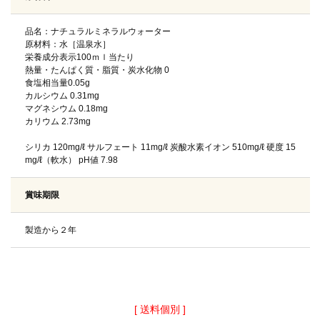
品名：ナチュラルミネラルウォーター
原材料：水［温泉水］
栄養成分表示100ｍｌ当たり
熱量・たんぱく質・脂質・炭水化物 0
食塩相当量0.05g
カルシウム 0.31mg
マグネシウム 0.18mg
カリウム 2.73mg
シリカ 120mg/ℓ サルフェート 11mg/ℓ 炭酸水素イオン 510mg/ℓ 硬度 15
mg/ℓ（軟水） pH値 7.98
賞味期限
製造から２年
送料個別