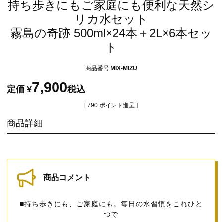
持ち歩きにもご家庭にも便利な天然シ
リカ水セット
霧島の奇跡 500ml×24本＋2L×6本セッ
ト
商品番号
MIX-MIZU
7,900
定価
¥
税込
[
790
ポイント進呈 ]
商品詳細
商品コメント
■持ち歩きにも、ご家庭にも。毎日の水習慣をこれひと
つで