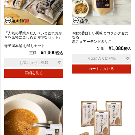
『人気の手焼きせんべいとぬれおか
3種の香ばしい風味とコクがクセに
きを気軽に楽しめるお得なセット』
なる
黒ごまアーモンドきなこ
寺子屋本舗 お試しセット
¥
1,080
定価
税込
¥
1,000
定価
税込
お気に入りに登録
お気に入りに登録
カートに入れる
優
詳細を見る
先
度
順
価
格
高
い
順