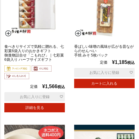
食べきりサイズで気軽に贈れる、七
香ばしい味噌の風味が広がる昔なが
彩菓6袋入りのおかきギフト
らのせんべい
御進物詰合せ「こもれび」｜七彩菓
手焼 みそ 5枚パック
6袋入り ハーフサイズギフト
¥
1,185
定価
税込
お気に入りに登録
カートに入れる
¥
1,566
定価
税込
お気に入りに登録
詳細を見る