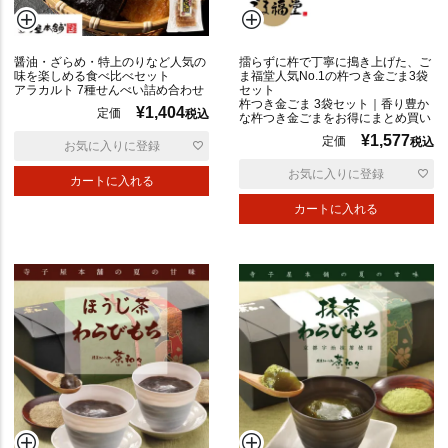
普
通
醤油・ざらめ・特上のりなど人気の
擂らずに杵で丁寧に搗き上げた、ご
味を楽しめる食べ比べセット
ま福堂人気No.1の杵つき金ごま3袋
アラカルト 7種せんべい詰め合わせ
セット
杵つき金ごま 3袋セット｜香り豊か
¥
1,404
定価
税込
な杵つき金ごまをお得にまとめ買い
¥
1,577
定価
税込
お気に入りに登録
お気に入りに登録
カートに入れる
カートに入れる
辛
い
ポ
リ