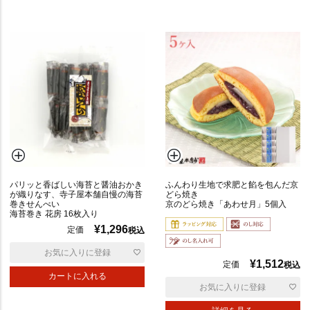
パリッと香ばしい海苔と醤油おかき
ふんわり生地で求肥と餡を包んだ京
が織りなす、寺子屋本舗自慢の海苔
どら焼き
巻きせんべい
京のどら焼き「あわせ月」5個入
海苔巻き 花房 16枚入り
¥
1,296
定価
税込
お気に入りに登録
¥
1,512
定価
税込
カートに入れる
お気に入りに登録