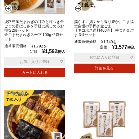
淡路島産たまねぎの甘みと杵つき金
擂らずに搗くから香り豊か。ごま福
ごまの香ばしさを手軽に楽しめるお
堂自慢の手搗き金ごま
得な2袋セット
【ネコポス送料400円】 杵つき金ご
サ
金ごまたまねぎスープ 100g×2袋セ
ま 3袋セット
ラ
ット
通常販売価格
¥
1,749
を
ダ
通常販売価格
¥
1,792
を
¥
1,577
定価
税込
¥
1,592
定価
税込
お気に入りに登録
お気に入りに登録
焼
詳細を見る
き
カートに入れる
ミ
ッ
ク
ス