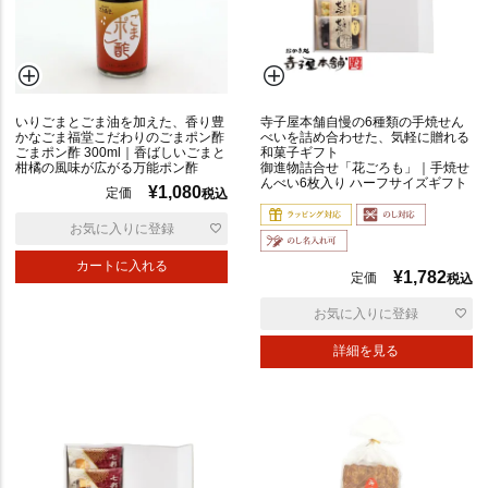
いりごまとごま油を加えた、香り豊
寺子屋本舗自慢の6種類の手焼せん
かなごま福堂こだわりのごまポン酢
べいを詰め合わせた、気軽に贈れる
ごまポン酢 300ml｜香ばしいごまと
和菓子ギフト
柑橘の風味が広がる万能ポン酢
御進物詰合せ「花ごろも」｜手焼せ
んべい6枚入り ハーフサイズギフト
¥
1,080
定価
税込
お気に入りに登録
カートに入れる
¥
1,782
定価
税込
お気に入りに登録
詳細を見る