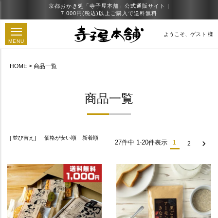
京都おかき処「寺子屋本舗」公式通販サイト |
7,000円(税込)以上ご購入で送料無料
ようこそ、
ゲスト 様
MENU
HOME
商品一覧
円
商品一覧
並び替え
価格が安い順
新着順
27
件中
1
-
20
件表示
1
2