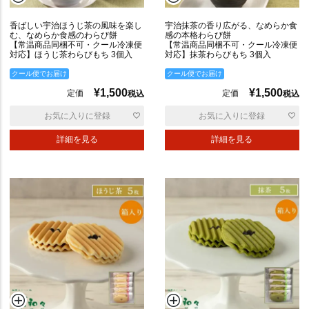
ポ
リ
香ばしい宇治ほうじ茶の風味を楽し
宇治抹茶の香り広がる、なめらか食
む、なめらか食感のわらび餅
感の本格わらび餅
【常温商品同梱不可・クール冷凍便
【常温商品同梱不可・クール冷凍便
対応】ほうじ茶わらびもち 3個入
対応】抹茶わらびもち 3個入
も
クール便でお届け
クール便でお届け
ち
¥
1,500
¥
1,500
定価
定価
も
税込
税込
ち
お気に入りに登録
お気に入りに登録
詳細を見る
詳細を見る
の
し
対
応