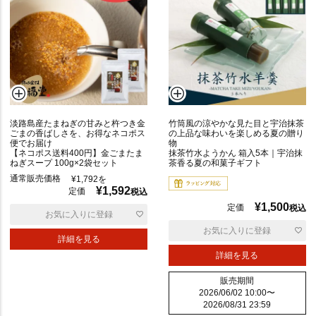
淡路島産たまねぎの甘みと杵つき金
竹筒風の涼やかな見た目と宇治抹茶
ごまの香ばしさを、お得なネコポス
の上品な味わいを楽しめる夏の贈り
便でお届け
物
【ネコポス送料400円】金ごまたま
抹茶竹水ようかん 箱入5本｜宇治抹
ねぎスープ 100g×2袋セット
茶香る夏の和菓子ギフト
通常販売価格
¥
1,792
を
¥
1,592
定価
税込
¥
1,500
定価
税込
お気に入りに登録
お気に入りに登録
詳細を見る
詳細を見る
販売期間
2026/06/02 10:00
〜
2026/08/31 23:59