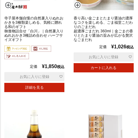
寺子屋本舗自慢の自然薯入りぬれお
香り高い金ごまとたまり醤油の濃厚
かきを3種類楽しめる、気軽に贈れ
なコクを楽しめる、ごま福堂こだわ
る和のギフト
りのごまだれ
御進物詰合せ「白川」｜自然薯入り
超濃厚ごまだれ 360ml｜金ごまの香
ぬれおかき3種詰め合わせ ハーフサ
りとたまり醤油の旨みが広がる贅沢
イズギフト
なごまだれ
¥
1,026
定価
税込
お気に入りに登録
¥
1,850
定価
税込
カートに入れる
お気に入りに登録
詳細を見る