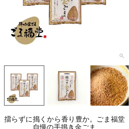
擂らずに搗くから香り豊か。ごま福堂
自慢の手搗き金ごま