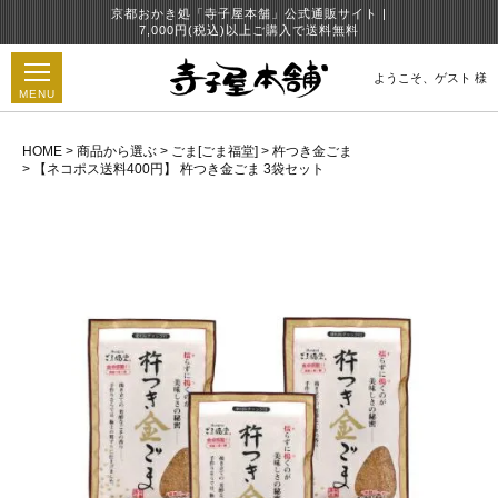
京都おかき処「寺子屋本舗」公式通販サイト |
7,000円(税込)以上ご購入で送料無料
ようこそ、
ゲスト 様
MENU
HOME
商品から選ぶ
ごま[ごま福堂]
杵つき金ごま
【ネコポス送料400円】 杵つき金ごま 3袋セット