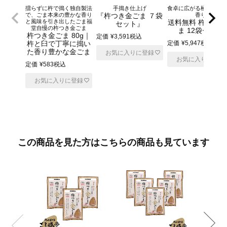
擂らずに杵で搗く独自製法
手搗き仕上げ
食卓に広がる極上のご
で、ごま本来の豊かな香り
『杵つき金ごま ７袋
香り
と風味を引き出したごま福
送料無料 杵つき
セット』
堂自慢の杵つき金ごま
ま 12袋セット
杵つき金ごま 80g｜
定価
¥
3,591
税込
杵と臼で丁寧に搗い
定価
¥
5,947
税込
た香り豊かな金ごま
お気に入りに登録
お気に入りに登録
定価
¥
583
税込
お気に入りに登録
この商品を見た方はこちらの商品も見ています