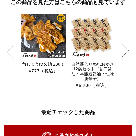
この商品を見た方はこちらの商品も見ています
涼風-
定 和菓
合
¥3,9
昔しょうゆ久助 230ｇ
自然薯入りぬれおかき
12袋セット（甘口醤
¥777
（税込）
油・本醸造醤油・七味
唐辛子）
¥6,200
（税込）
最近チェックした商品