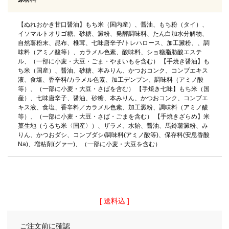
【ぬれおかき甘口醤油】もち米（国内産）、醤油、もち粉（タイ）、
イソマルトオリゴ糖、砂糖、澱粉、発酵調味料、たん白加水分解物、
自然薯粉末、昆布、椎茸、七味唐辛子/トレハロース、加工澱粉、、調
味料（アミノ酸等）、カラメル色素、酸味料、ショ糖脂肪酸エステ
ル、（一部に小麦・大豆・ごま・やまいもを含む） 【手焼き醤油】も
ち米（国産）、醤油、砂糖、本みりん、かつおコンク、コンブエキス
液、食塩、香辛料/カラメル色素、加工デンプン、調味料（アミノ酸
等）、（一部に小麦・大豆・さばを含む） 【手焼き七味】もち米（国
産）、七味唐辛子、醤油、砂糖、本みりん、かつおコンク、コンブエ
キス液、食塩、香辛料／カラメル色素、加工澱粉、調味料（アミノ酸
等）、（一部に小麦・大豆・さば・ごまを含む） 【手焼きざらめ】米
菓生地（うるち米〈国産〉）、ザラメ、水飴、醤油、馬鈴薯澱粉、み
りん、かつおダシ、コンブダシ/調味料(アミノ酸等)、保存料(安息香酸
Na)、増粘剤(グァー)、（一部に小麦・大豆を含む）
送料込
ご注文前に確認