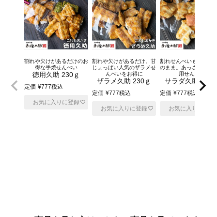
割れや欠けがあるだけのお
割れや欠けがあるだけ。甘
割れせんべいも美味し
得な手焼せんべい
じょっぱい人気のザラメせ
のまま。あっさり塩味
徳用久助 230ｇ
んべいをお得に
用せんべい
ザラメ久助 230ｇ
サラダ久助 230
定価
¥
777
税込
定価
¥
777
税込
定価
¥
777
税込
お気に入りに登録
お気に入りに登録
お気に入りに登録