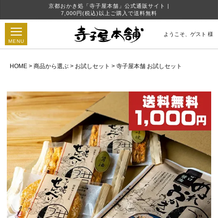
京都おかき処「寺子屋本舗」公式通販サイト |
7,000円(税込)以上ご購入で送料無料
ようこそ、
ゲスト 様
MENU
HOME
商品から選ぶ
お試しセット
寺子屋本舗 お試しセット