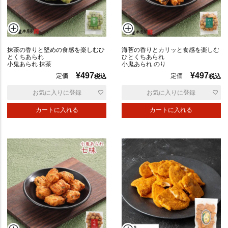
抹茶の香りと堅めの食感を楽しむひ
海苔の香りとカリッと食感を楽しむ
サ
とくちあられ
ひとくちあられ
ラ
小鬼あられ 抹茶
小鬼あられ のり
ダ
¥
497
¥
497
定価
定価
税込
税込
お気に入りに登録
お気に入りに登録
焼
カートに入れる
カートに入れる
き
ミ
ッ
ク
ス