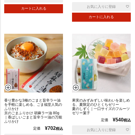
お気に入りに登録
カートに入れる
カートに入れる
香り豊かな3種のごまと旨辛ラー油
果実のみずみずしい味わいを楽しめ
を手軽に楽しめる、ごま福堂人気の
る、夏限定のひとくちゼリー
ふりかけ
夏のしずく｜一口サイズのフルーツ
京のごまふりかけ 胡麻ラー油 80g
ゼリー菓子
｜香ばしいごまと旨辛ラー油の万能
¥
540
定価
税込
ふりかけ
¥
702
定価
税込
お気に入りに登録