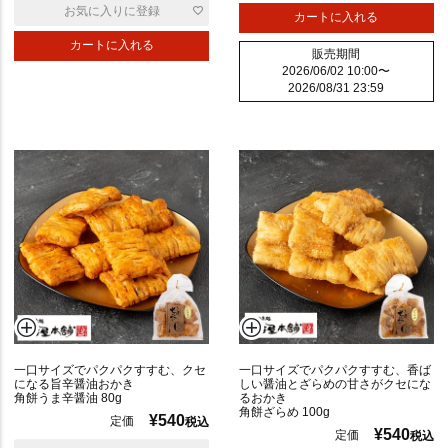
お気に入りに登録
カートに入れる
カートに入れる
販売期間
2026/06/02 10:00
〜
2026/08/31 23:59
一口サイズでパクパクすすむ、クセ
一口サイズでパクパクすすむ、香ば
になる旨辛醤油おかき
しい醤油とざらめの甘さがクセにな
角餅うま辛醤油 80g
るおかき
角餅ざらめ 100g
¥
540
定価
税込
¥
540
定価
税込