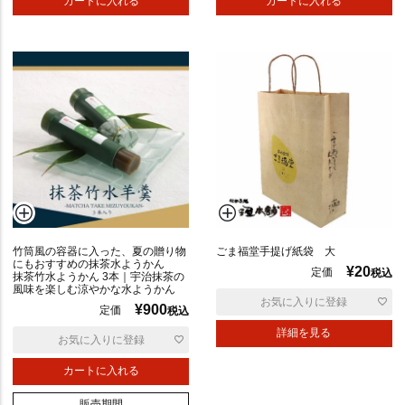
カートに入れる
カートに入れる
竹筒風の容器に入った、夏の贈り物
ごま福堂手提げ紙袋 大
にもおすすめの抹茶水ようかん
¥
20
定価
税込
抹茶竹水ようかん 3本｜宇治抹茶の
風味を楽しむ涼やかな水ようかん
お気に入りに登録
¥
900
定価
税込
詳細を見る
お気に入りに登録
カートに入れる
販売期間