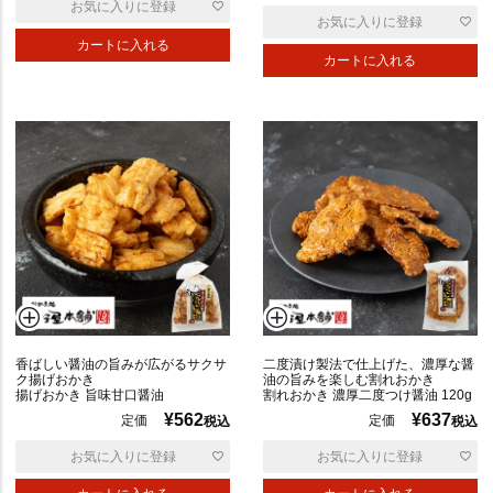
お気に入りに登録
お気に入りに登録
カートに入れる
カートに入れる
香ばしい醤油の旨みが広がるサクサ
二度漬け製法で仕上げた、濃厚な醤
ク揚げおかき
油の旨みを楽しむ割れおかき
揚げおかき 旨味甘口醤油
割れおかき 濃厚二度つけ醤油 120g
¥
562
¥
637
定価
定価
税込
税込
お気に入りに登録
お気に入りに登録