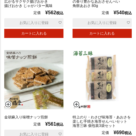
広がるサクサク揚げおかき
の香り豊かなあおさせんべい
ポ
揚げおかき じゃがバター風味
角餅あおさ 80g
リ
¥
562
¥
540
定価
定価
税込
税込
お気に入りに登録
お気に入りに登録
も
カートに入れる
カートに入れる
ち
も
ち
の
し
対
応
金胡麻入り味噌ナッツ煎餅
特上のり・わさび味海苔・あおさを
楽しむ手焼き海苔せんべいセット
¥
561
定価
税込
海苔三昧 個包装3袋セット
¥
690
定価
税込
お気に入りに登録