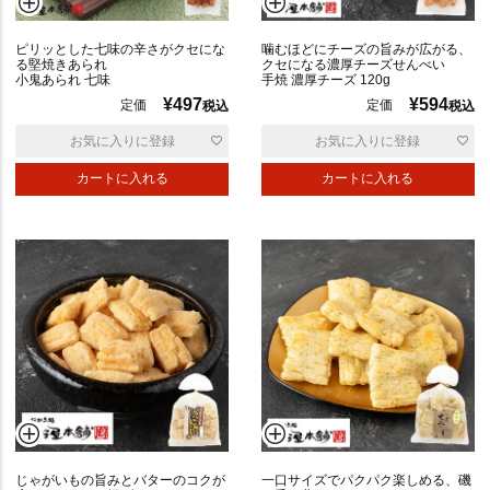
普
ピリッとした七味の辛さがクセにな
噛むほどにチーズの旨みが広がる、
る堅焼きあられ
クセになる濃厚チーズせんべい
通
小鬼あられ 七味
手焼 濃厚チーズ 120g
¥
497
¥
594
定価
定価
税込
税込
お気に入りに登録
お気に入りに登録
カートに入れる
カートに入れる
辛
い
ポ
じゃがいもの旨みとバターのコクが
一口サイズでパクパク楽しめる、磯
リ