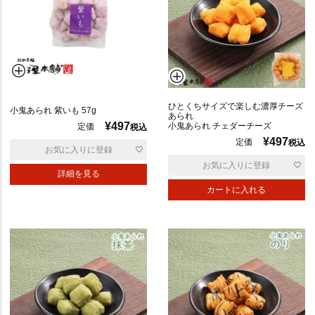
ひとくちサイズで楽しむ濃厚チーズ
小鬼あられ 紫いも 57g
あられ
¥
497
小鬼あられ チェダーチーズ
定価
税込
¥
497
定価
税込
お気に入りに登録
優
お気に入りに登録
詳細を見る
先
カートに入れる
度
順
価
格
高
い
順