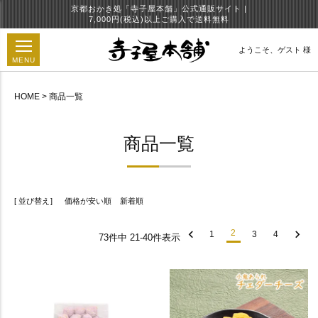
京都おかき処「寺子屋本舗」公式通販サイト |
7,000円(税込)以上ご購入で送料無料
ようこそ、
ゲスト 様
MENU
HOME
商品一覧
円
商品一覧
並び替え
価格が安い順
新着順
2
1
3
4
73
件中
21
-
40
件表示