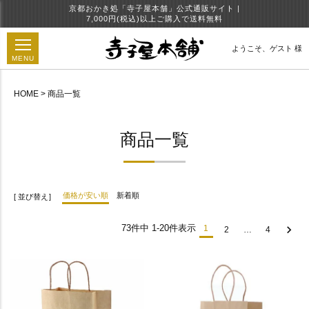
京都おかき処「寺子屋本舗」公式通販サイト |
7,000円(税込)以上ご購入で送料無料
ようこそ、
ゲスト 様
MENU
HOME
商品一覧
円
商品一覧
価格が安い順
新着順
並び替え
73
件中
1
-
20
件表示
1
2
…
4