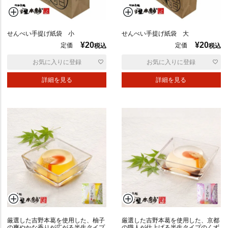
せんべい手提げ紙袋 小
せんべい手提げ紙袋 大
¥
20
¥
20
定価
定価
税込
税込
サ
お気に入りに登録
お気に入りに登録
ラ
ダ
詳細を見る
詳細を見る
焼
き
ミ
ッ
ク
ス
厳選した吉野本葛を使用した、柚子
厳選した吉野本葛を使用した、京都
の爽やかな香りが広がる半生タイプ
の職人が仕上げる半生タイプのくず