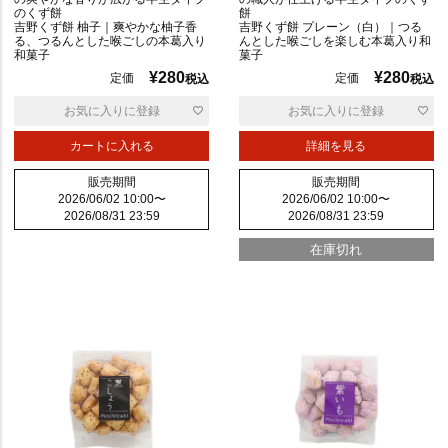
のくず餅
餅
吉野くず餅 柚子｜爽やかな柚子香
吉野くず餅 プレーン（白）｜つる
普
る、つるんとした喉ごしの本葛入り
んとした喉ごしを楽しむ本葛入り和
和菓子
菓子
通
¥
280
¥
280
定価
定価
税込
税込
お気に入りに登録
お気に入りに登録
カートに入れる
詳細を見る
販売期間
販売期間
2026/06/02 10:00
〜
2026/06/02 10:00
〜
2026/08/31 23:59
2026/08/31 23:59
在庫切れ
辛
い
ポ
リ