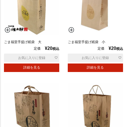
ごま福堂手提げ紙袋 大
ごま福堂手提げ紙袋 小
¥
20
¥
20
定価
定価
税込
税込
お気に入りに登録
お気に入りに登録
優
詳細を見る
詳細を見る
先
度
順
価
格
高
い
順