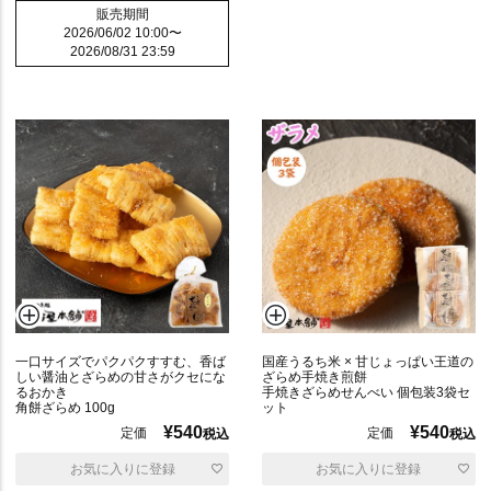
販売期間
2026/06/02 10:00
〜
2026/08/31 23:59
一口サイズでパクパクすすむ、香ば
国産うるち米 × 甘じょっぱい王道の
しい醤油とざらめの甘さがクセにな
ざらめ手焼き煎餅
るおかき
手焼きざらめせんべい 個包装3袋セ
角餅ざらめ 100g
ット
¥
540
¥
540
定価
定価
税込
税込
お気に入りに登録
お気に入りに登録