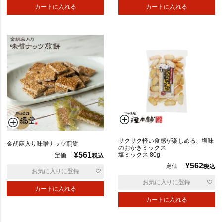
カートに入れる
カートに入れる
サクサク軽い食感が楽しめる、塩味
金胡麻入り味噌ナッツ煎餅
のおかきミックス
¥
561
塩ミックス 80g
定価
税込
¥
562
定価
税込
お気に入りに登録
お気に入りに登録
カートに入れる
カートに入れる