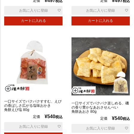
¥
497
¥
497
定価
定価
税込
税込
お気に入りに登録
お気に入りに登録
カートに入れる
カートに入れる
一口サイズでパクパクすすむ、えび
一口サイズでパクパク楽しめる、磯
の香ばしさ広がる塩味おかき
の香り豊かなあおさせんべい
角餅えび塩 80g
角餅あおさ 80g
¥
540
定価
税込
¥
540
定価
税込
お気に入りに登録
お気に入りに登録