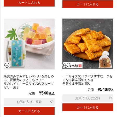
カートに入れる
カートに入れる
果実のみずみずしい味わいを楽しめ
一口サイズでパクパクすすむ、クセ
る、夏限定のひとくちゼリー
になる旨辛醤油おかき
夏のしずく｜一口サイズのフルーツ
角餅うま辛醤油 80g
ゼリー菓子
¥
540
定価
税込
¥
540
定価
税込
お気に入りに登録
お気に入りに登録
カートに入れる
カートに入れる