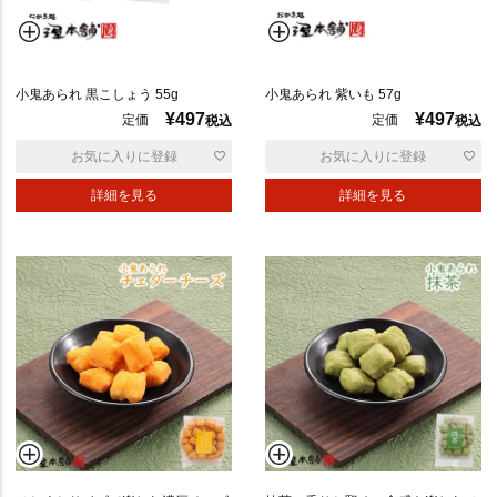
ポ
リ
小鬼あられ 黒こしょう 55g
小鬼あられ 紫いも 57g
も
¥
497
¥
497
定価
定価
税込
税込
ち
も
お気に入りに登録
お気に入りに登録
ち
詳細を見る
詳細を見る
の
し
対
応