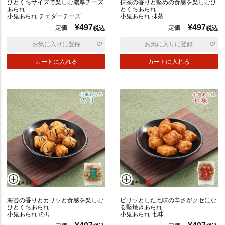
ひとくちサイズで楽しむ濃厚チーズ
抹茶の香りと堅めの食感を楽しむひ
あられ
とくちあられ
小鬼あられ チェダーチーズ
小鬼あられ 抹茶
¥
497
¥
497
定価
定価
税込
税込
お気に入りに登録
お気に入りに登録
カートに入れる
カートに入れる
海苔の香りとカリッと食感を楽しむ
ピリッとした七味の辛さがクセにな
ひとくちあられ
る堅焼きあられ
小鬼あられ のり
小鬼あられ 七味