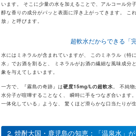
います。 そこに少量の水を加えることで、アルコール分
醇な香りの成分がパッと表面に浮き上がってきます。 こ
放」と呼びます。
超軟水だからできる「
水にはミネラルが含まれていますが、 このミネラル（特
水」でお酒を割ると、 ミネラルがお酒の繊細な風味成分
象を与えてしまいます。
一方で、『霧島の奇跡』は
硬度15mg/Lの超軟水
。 不純
水分子が喧嘩することなく、 瞬時に手をつなぎ合います
一体化している」ような、 驚くほど滑らかな口当たりが
2. 焼酎大国・鹿児島の知恵：「温泉水」