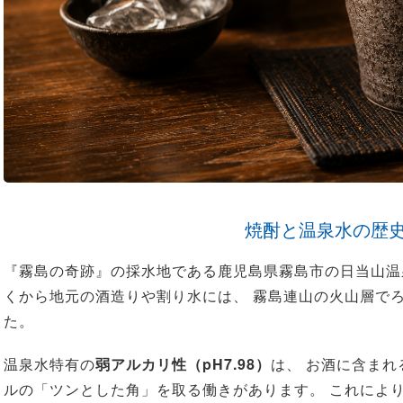
焼酎と温泉水の歴
『霧島の奇跡』の採水地である鹿児島県霧島市の日当山温
くから地元の酒造りや割り水には、 霧島連山の火山層で
た。
温泉水特有の
弱アルカリ性（pH7.98）
は、 お酒に含まれ
ルの「ツンとした角」を取る働きがあります。 これによ