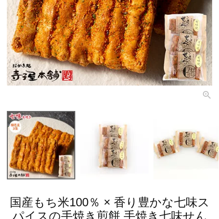
国産もち米100％ × 香り豊かな七味ス
パイスの手焼き煎餅
手焼き七味せん