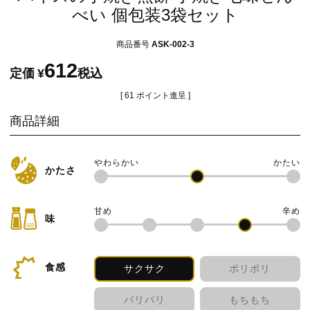
べい 個包装3袋セット
商品番号
ASK-002-3
612
定価
¥
税込
[
61
ポイント進呈 ]
商品詳細
かたさ
味
食感
サクサク
ポリポリ
バリバリ
もちもち