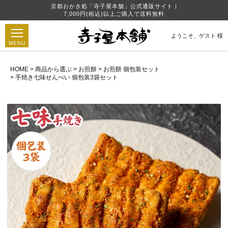
京都おかき処「寺子屋本舗」公式通販サイト |
7,000円(税込)以上ご購入で送料無料
ようこそ、
ゲスト 様
MENU
HOME
商品から選ぶ
お煎餅
お煎餅 個包装セット
手焼き七味せんべい 個包装3袋セット