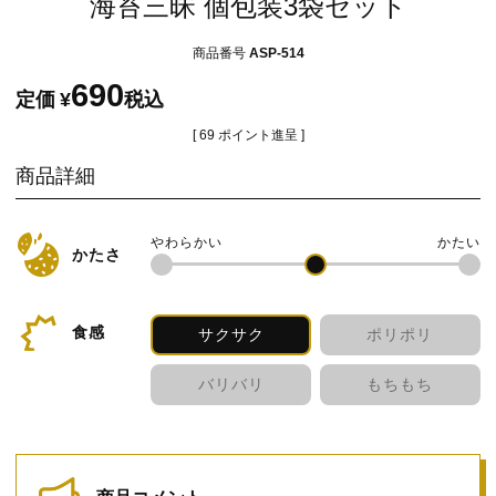
海苔三昧 個包装3袋セット
商品番号
ASP-514
690
定価
¥
税込
[
69
ポイント進呈 ]
商品詳細
かたさ
食感
サクサク
ポリポリ
バリバリ
もちもち