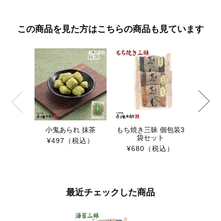
この商品を見た方はこちらの商品も見ています
手焼 
¥1,1
小鬼あられ 抹茶
もち焼き三昧 個包装3
袋セット
¥497
（税込）
¥680
（税込）
最近チェックした商品