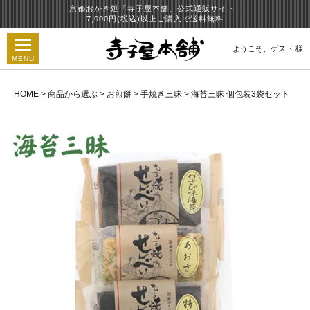
京都おかき処「寺子屋本舗」公式通販サイト |
7,000円(税込)以上ご購入で送料無料
ようこそ、
ゲスト 様
MENU
HOME
商品から選ぶ
お煎餅
手焼き三昧
海苔三昧 個包装3袋セット