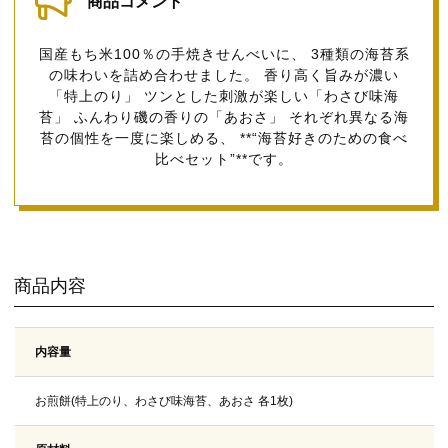
商品コメント
国産もち米100％の手焼きせんべいに、 3種類の海苔系
の味わいを詰め合わせました。 香り高く旨みが濃い
「特上のり」 ツンとした刺激が楽しい「わさび味海
苔」 ふんわり磯の香りの「あおさ」 それぞれ異なる海
苔の個性を一度に楽しめる、 **“海苔好きのための食べ
比べセット”**です。
商品内容
内容量
お煎餅(特上のり、わさび味海苔、あおさ 各1枚)