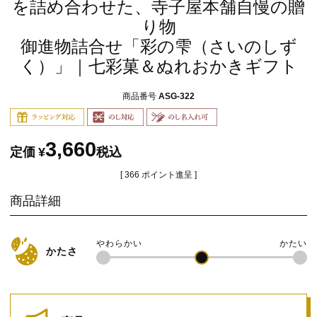
を詰め合わせた、寺子屋本舗自慢の贈
り物
御進物詰合せ「彩の雫（さいのしず
く）」｜七彩菓＆ぬれおかきギフト
商品番号
ASG-322
3,660
定価
¥
税込
[
366
ポイント進呈 ]
商品詳細
かたさ