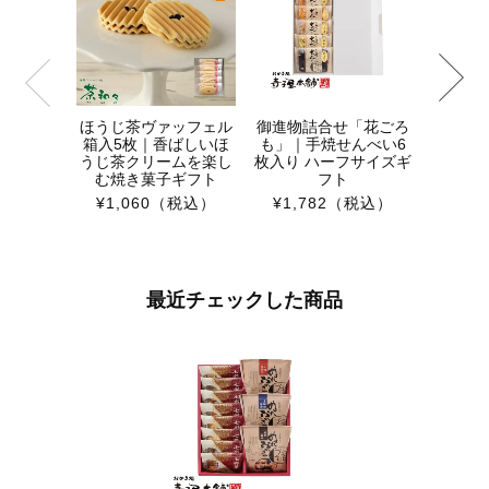
おかき
の和
¥3,7
ほうじ茶ヴァッフェル
御進物詰合せ「花ごろ
箱入5枚｜香ばしいほ
も」｜手焼せんべい6
うじ茶クリームを楽し
枚入り ハーフサイズギ
む焼き菓子ギフト
フト
¥1,060
（税込）
¥1,782
（税込）
最近チェックした商品