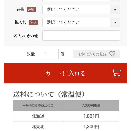
(必
須)
表書
(必
須)
名入れ
(必
須)
名入れその他
お気に入りに登録
カートに入れる