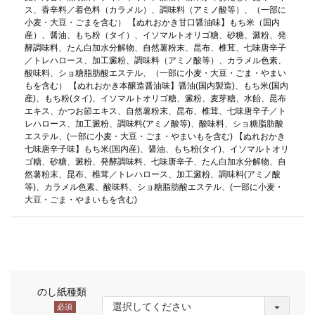
ス、香辛料／着色料（カラメル）、調味料（アミノ酸等）、（一部に
小麦・大豆・ごまを含む） 【ぬれおかき甘口醤油味】もち米（国内
産）、醤油、もち粉（タイ）、イソマルトオリゴ糖、砂糖、澱粉、発
酵調味料、たん白加水分解物、自然薯粉末、昆布、椎茸、七味唐辛子
／トレハロース、加工澱粉、調味料（アミノ酸等）、カラメル色素、
酸味料、ショ糖脂肪酸エステル、（一部に小麦・大豆・ごま・やまい
もを含む） 【ぬれおかき本醸造醤油味】醤油(国内製造)、もち米(国内
産)、もち粉(タイ)、イソマルトオリゴ糖、澱粉、麦芽糖、水飴、昆布
エキス、かつお節エキス、自然薯粉末、昆布、椎茸、七味唐辛子／ト
レハロース、加工澱粉、調味料(アミノ酸等)、酸味料、ショ糖脂肪酸
エステル、(一部に小麦・大豆・ごま・やまいもを含む) 【ぬれおかき
七味唐辛子味】もち米(国内産)、醤油、もち粉(タイ)、イソマルトオリ
ゴ糖、砂糖、澱粉、発酵調味料、七味唐辛子、たん白加水分解物、自
然薯粉末、昆布、椎茸／トレハロース、加工澱粉、調味料(アミノ酸
等)、カラメル色素、酸味料、ショ糖脂肪酸エステル、(一部に小麦・
大豆・ごま・やまいもを含む)
のし紙種類