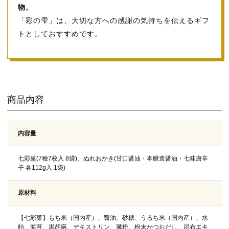
物。
「彩の雫」は、大切な方への感謝の気持ちを伝えるギフ
トとしておすすめです。
商品内容
内容量
七彩菓(7種7枚入 8袋)、ぬれおかき(甘口醤油・本醸造醤油・七味唐辛
子 各112g入 1袋)
原材料
【七彩菓】もち米（国内産）、醤油、砂糖、うるち米（国内産）、水
飴、海苔、黒胡麻、デキストリン、澱粉、粉末かつおだし、昆布エキ