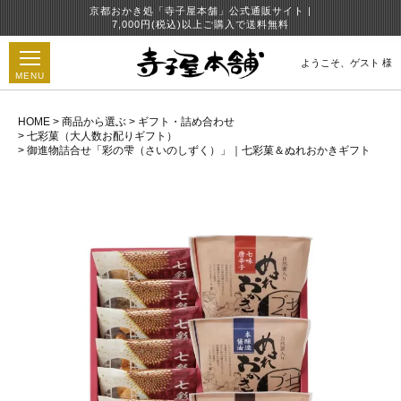
京都おかき処「寺子屋本舗」公式通販サイト |
7,000円(税込)以上ご購入で送料無料
ようこそ、
ゲスト 様
MENU
HOME
商品から選ぶ
ギフト・詰め合わせ
七彩菓（大人数お配りギフト）
御進物詰合せ「彩の雫（さいのしずく）」｜七彩菓＆ぬれおかきギフト