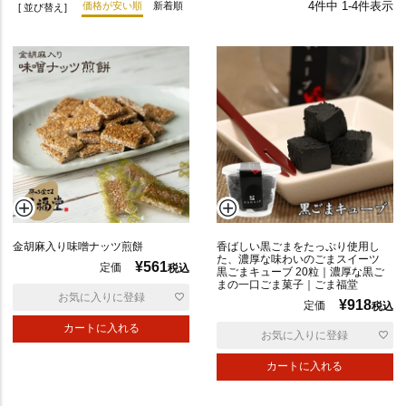
4
件中
1
-
4
件表示
価格が安い順
新着順
並び替え
優
先
金胡麻入り味噌ナッツ煎餅
香ばしい黒ごまをたっぷり使用し
度
た、濃厚な味わいのごまスイーツ
¥
561
定価
順
税込
黒ごまキューブ 20粒｜濃厚な黒ご
まの一口ごま菓子｜ごま福堂
お気に入りに登録
¥
918
定価
税込
価
カートに入れる
お気に入りに登録
格
高
カートに入れる
い
順