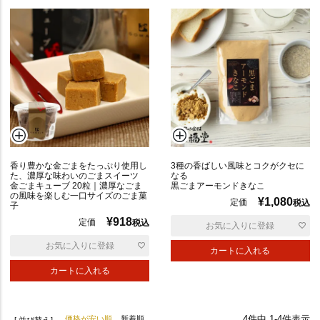
サ
ラ
ダ
焼
香り豊かな金ごまをたっぷり使用し
3種の香ばしい風味とコクがクセに
き
た、濃厚な味わいのごまスイーツ
なる
金ごまキューブ 20粒｜濃厚なごま
黒ごまアーモンドきなこ
の風味を楽しむ一口サイズのごま菓
¥
1,080
定価
税込
子
ミ
¥
918
ッ
定価
税込
お気に入りに登録
ク
お気に入りに登録
カートに入れる
ス
カートに入れる
4
件中
1
-
4
件表示
価格が安い順
新着順
並び替え