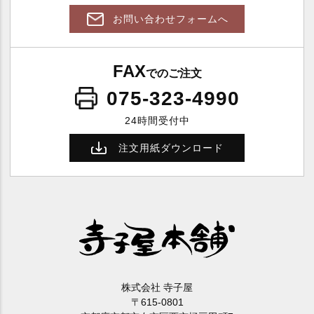
ポ
お問い合わせフォームへ
リ
も
FAX
でのご注文
ち
075-323-4990
も
ち
24時間受付中
注文用紙ダウンロード
の
し
対
応
株式会社 寺子屋
〒615-0801