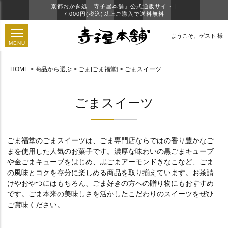
京都おかき処「寺子屋本舗」公式通販サイト |
7,000円(税込)以上ご購入で送料無料
ようこそ、
ゲスト 様
MENU
HOME
商品から選ぶ
ごま[ごま福堂]
ごまスイーツ
円
ごまスイーツ
ごま福堂のごまスイーツは、ごま専門店ならではの香り豊かなご
まを使用した人気のお菓子です。濃厚な味わいの黒ごまキューブ
や金ごまキューブをはじめ、黒ごまアーモンドきなこなど、ごま
の風味とコクを存分に楽しめる商品を取り揃えています。お茶請
けやおやつにはもちろん、ごま好きの方への贈り物にもおすすめ
です。ごま本来の美味しさを活かしたこだわりのスイーツをぜひ
ご賞味ください。