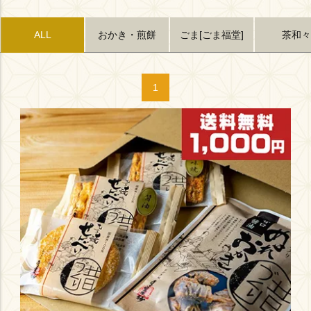
おかき・煎餅
ごま[ごま福堂]
茶和々
ALL