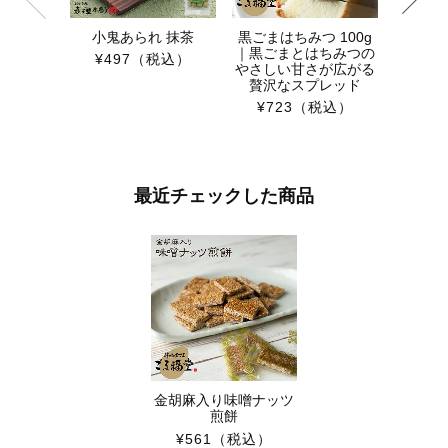
小鬼あられ 抹茶
黒ごまはちみつ 100g
｜黒ごまとはちみつの
¥497
（税込）
やさしい甘さが広がる
贅沢なスプレッド
¥723
（税込）
最近チェックした商品
金胡麻入り味噌ナッツ
煎餅
¥561
（税込）