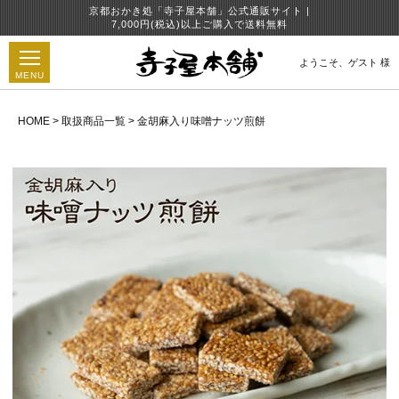
京都おかき処「寺子屋本舗」公式通販サイト |
7,000円(税込)以上ご購入で送料無料
ようこそ、
ゲスト 様
MENU
HOME
取扱商品一覧
金胡麻入り味噌ナッツ煎餅