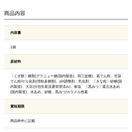
商品内容
内容量
1個
原材料
〔くず餅〕糖類(グラニュー糖(国内製造)、和三盆糖)、葛でん粉、甘藷
でん粉/ゲル化剤(増粘多糖類)、pH調整剤、乳化剤 〔きな粉〕砂糖(国
内製造)、大豆(分別生産流通管理済み)、食塩 〔黒みつ〕還元水あめ
(国内製造)、水あめ、砂糖、黒みつ/カラメル色素
賞味期限
商品枠外に記載