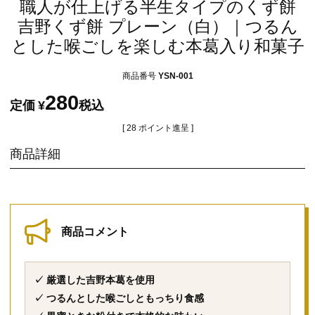
職人が仕上げる半生タイプのくず餅
吉野くず餅 プレーン（白）｜つるん
とした喉ごしを楽しむ本葛入り和菓子
商品番号
YSN-001
280
定価
¥
税込
[
28
ポイント進呈 ]
商品詳細
商品コメント
✓ 厳選した吉野本葛を使用
✓ つるんとした喉ごしともっちり食感