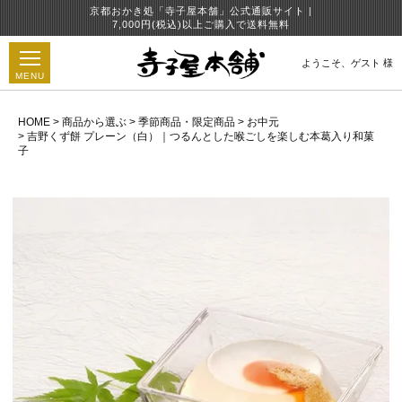
京都おかき処「寺子屋本舗」公式通販サイト |
7,000円(税込)以上ご購入で送料無料
ようこそ、
ゲスト 様
MENU
HOME
商品から選ぶ
季節商品・限定商品
お中元
吉野くず餅 プレーン（白）｜つるんとした喉ごしを楽しむ本葛入り和菓
子