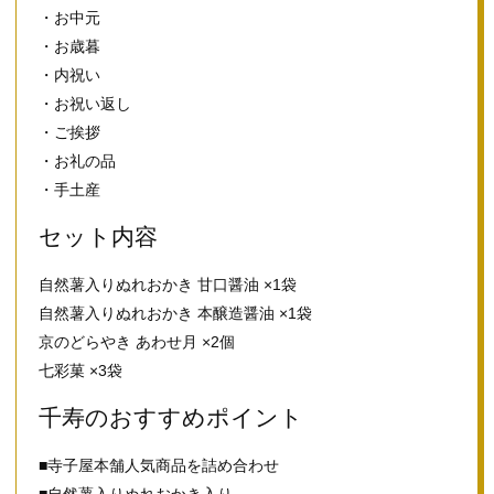
・お中元
・お歳暮
・内祝い
・お祝い返し
・ご挨拶
・お礼の品
・手土産
セット内容
自然薯入りぬれおかき 甘口醤油 ×1袋
自然薯入りぬれおかき 本醸造醤油 ×1袋
京のどらやき あわせ月 ×2個
七彩菓 ×3袋
千寿のおすすめポイント
■寺子屋本舗人気商品を詰め合わせ
■自然薯入りぬれおかき入り