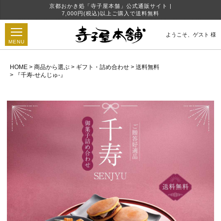
京都おかき処「寺子屋本舗」公式通販サイト |
7,000円(税込)以上ご購入で送料無料
ようこそ、
ゲスト 様
MENU
HOME
商品から選ぶ
ギフト・詰め合わせ
送料無料
『千寿-せんじゅ-』