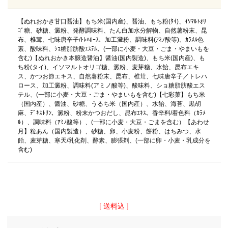
【ぬれおかき甘口醤油】もち米(国内産)、醤油、もち粉(ﾀｲ)、ｲｿﾏﾙﾄｵﾘ
ｺﾞ糖、砂糖、澱粉、発酵調味料、たん白加水分解物、自然薯粉末、昆
布、椎茸、七味唐辛子/ﾄﾚﾊﾛｰｽ、加工澱粉、調味料(ｱﾐﾉ酸等)、ｶﾗﾒﾙ色
素、酸味料、ｼｮ糖脂肪酸ｴｽﾃﾙ、(一部に小麦・大豆・ごま・やまいもを
含む)【ぬれおかき本醸造醤油】醤油(国内製造)、もち米(国内産)、も
ち粉(タイ)、イソマルトオリゴ糖、澱粉、麦芽糖、水飴、昆布エキ
ス、かつお節エキス、自然薯粉末、昆布、椎茸、七味唐辛子／トレハ
ロース、加工澱粉、調味料(アミノ酸等)、酸味料、ショ糖脂肪酸エス
テル、(一部に小麦・大豆・ごま・やまいもを含む)【七彩菓】もち米
（国内産）、醤油、砂糖、うるち米（国内産）、水飴、海苔、黒胡
麻、ﾃﾞｷｽﾄﾘﾝ、澱粉、粉末かつおだし、昆布ｴｷｽ、香辛料/着色料（ｶﾗﾒ
ﾙ）、調味料（ｱﾐﾉ酸等）、(一部に小麦・大豆・ごまを含む）【あわせ
月】粒あん（国内製造）、砂糖、卵、小麦粉、餅粉、はちみつ、水
飴、麦芽糖、寒天/乳化剤、酵素、膨張剤、(一部に卵・小麦・乳成分を
含む)
送料込