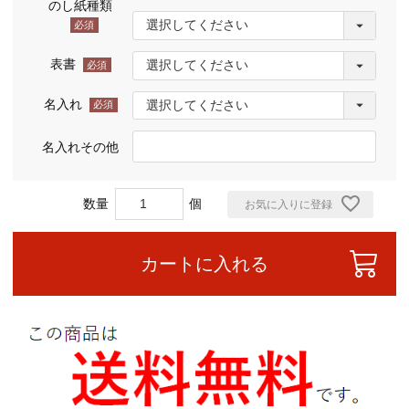
のし紙種類
(必
須)
表書
(必
須)
名入れ
(必
須)
名入れその他
お気に入りに登録
カートに入れる