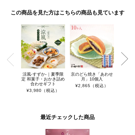
この商品を見た方はこちらの商品も見ています
夏宵｜
子・お
¥5,4
涼風-すずか-｜夏季限
京のどら焼き「あわせ
定 和菓子・おかき詰め
月」10個入
合わせギフト
¥2,865
（税込）
¥3,980
（税込）
最近チェックした商品