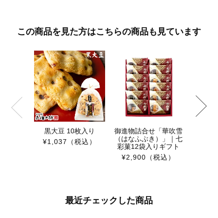
この商品を見た方はこちらの商品も見ています
伯方の
¥56
黒大豆 10枚入り
御進物詰合せ「華吹雪
（はなふぶき）」｜七
¥1,037
（税込）
彩菓12袋入りギフト
¥2,900
（税込）
最近チェックした商品