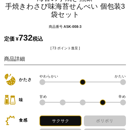
手焼きわさび味海苔せんべい 個包装3
袋セット
商品番号
ASK-008-3
732
定価
¥
税込
[
73
ポイント進呈 ]
商品詳細
かたさ
味
食感
サクサク
ポリポリ