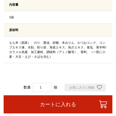
内容量
3袋
原材料
もち米（国産）、のり、醤油、砂糖、本みりん、かつおコンク、コン
ブエキス液、水飴、削り節、海老エキス、魚介エキス、食塩、香辛料/
カラメル色素、加工澱粉、調味料（アミノ酸等）、香料、（一部に小
麦・大豆・えび・さばを含む）
お気に入りに登録
カートに入れる