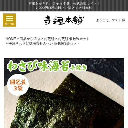
京都おかき処「寺子屋本舗」公式通販サイト |
7,000円(税込)以上ご購入で送料無料
ようこそ、
ゲスト 様
MENU
HOME
商品から選ぶ
お煎餅
お煎餅 個包装セット
手焼きわさび味海苔せんべい 個包装3袋セット