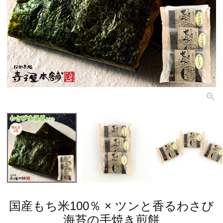
国産もち米100％ × ツンと香るわさび
海苔の手焼き煎餅