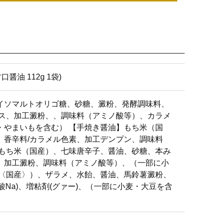
油 112g 1袋)
イソマルトオリゴ糖、砂糖、澱粉、発酵調味料、
ース、加工澱粉、、調味料（アミノ酸等）、カラメ
・やまいもを含む） 【手焼き醤油】もち米（国
、香辛料/カラメル色素、加工デンプン、調味料
】もち米（国産）、七味唐辛子、醤油、砂糖、本み
、加工澱粉、調味料（アミノ酸等）、（一部に小
米〈国産〉）、ザラメ、水飴、醤油、馬鈴薯澱粉、
酸Na)、増粘剤(グァー)、（一部に小麦・大豆を含