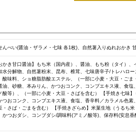
んべい(醤油・ザラメ・七味 各1枚)、自然薯入りぬれおかき 甘口醤
おかき甘口醤油】もち米（国内産）、醤油、もち粉（タイ）、
加水分解物、自然薯粉末、昆布、椎茸、七味唐辛子/トレハロ
、酸味料、ショ糖脂肪酸エステル、（一部に小麦・大豆・ごま
醤油、砂糖、本みりん、かつおコンク、コンブエキス液、食塩
ノ酸等）、（一部に小麦・大豆・さばを含む） 【手焼き七味
かつおコンク、コンブエキス液、食塩、香辛料／カラメル色素
豆・さば・ごまを含む） 【手焼きざらめ】米菓生地（うるち
、かつおダシ、コンブダシ/調味料(アミノ酸等)、保存料(安息香