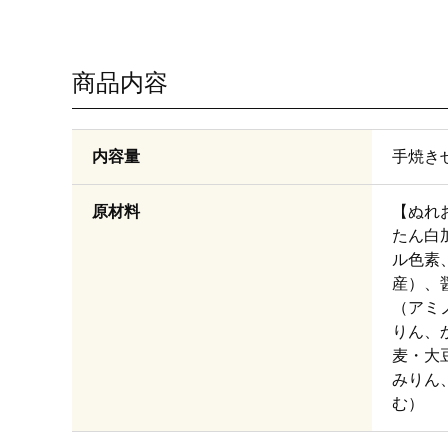
商品内容
内容量
手焼きせ
原材料
【ぬれ
たん白
ル色素
産）、
（アミ
りん、
麦・大
みりん
む）