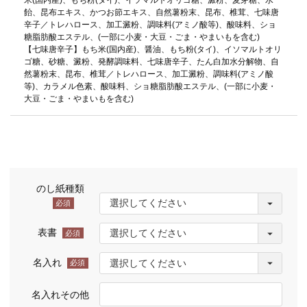
飴、昆布エキス、かつお節エキス、自然薯粉末、昆布、椎茸、七味唐
辛子／トレハロース、加工澱粉、調味料(アミノ酸等)、酸味料、ショ
糖脂肪酸エステル、(一部に小麦・大豆・ごま・やまいもを含む)
【七味唐辛子】もち米(国内産)、醤油、もち粉(タイ)、イソマルトオリ
ゴ糖、砂糖、澱粉、発酵調味料、七味唐辛子、たん白加水分解物、自
然薯粉末、昆布、椎茸／トレハロース、加工澱粉、調味料(アミノ酸
等)、カラメル色素、酸味料、ショ糖脂肪酸エステル、(一部に小麦・
大豆・ごま・やまいもを含む)
のし紙種類
(必
須)
表書
(必
須)
名入れ
(必
須)
名入れその他