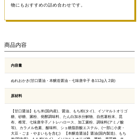
物にもおすすめの詰め合わせです。
商品内容
内容量
ぬれおかき(甘口醤油・本醸造醤油・七味唐辛子 各112g入 2袋)
原材料
【甘口醤油】もち米(国内産)、醤油、もち粉(タイ)、イソマルトオリゴ
糖、砂糖、澱粉、発酵調味料、たん白加水分解物、自然薯粉末、昆
布、椎茸、七味唐辛子／トレハロース、加工澱粉、調味料(アミノ酸
等)、カラメル色素、酸味料、ショ糖脂肪酸エステル、(一部に小麦・
大豆・ごま・やまいもを含む) 【本醸造醤油】醤油(国内製造)、もち
米(国内産)、もち粉(タイ)、イソマルトオリゴ糖、澱粉、麦芽糖、水