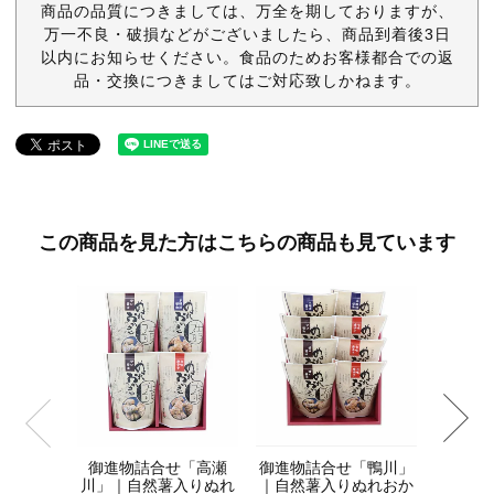
商品の品質につきましては、万全を期しておりますが、
万一不良・破損などがございましたら、商品到着後3日
以内にお知らせください。食品のためお客様都合での返
品・交換につきましてはご対応致しかねます。
この商品を見た方はこちらの商品も見ています
夏宵｜
子・お
¥5,4
御進物詰合せ「高瀬
御進物詰合せ「鴨川」
川」｜自然薯入りぬれ
｜自然薯入りぬれおか