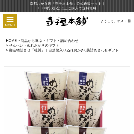
京都おかき処「寺子屋本舗」公式通販サイト |
7,000円(税込)以上ご購入で送料無料
ようこそ、
ゲスト 様
MENU
HOME
商品から選ぶ
ギフト・詰め合わせ
せんべい・ぬれおかきのギフト
御進物詰合せ「桂川」｜自然薯入りぬれおかき6袋詰め合わせギフト