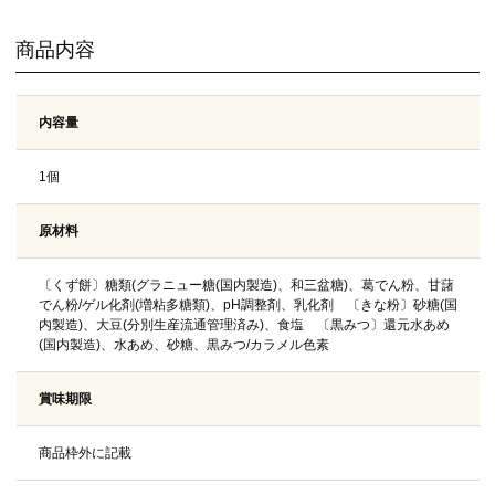
商品内容
内容量
1個
原材料
〔くず餅〕糖類(グラニュー糖(国内製造)、和三盆糖)、葛でん粉、甘藷
でん粉/ゲル化剤(増粘多糖類)、pH調整剤、乳化剤 〔きな粉〕砂糖(国
内製造)、大豆(分別生産流通管理済み)、食塩 〔黒みつ〕還元水あめ
(国内製造)、水あめ、砂糖、黒みつ/カラメル色素
賞味期限
商品枠外に記載