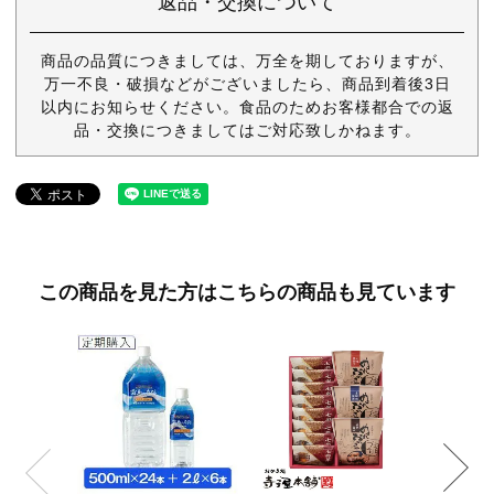
返品・交換について
商品の品質につきましては、万全を期しておりますが、
万一不良・破損などがございましたら、商品到着後3日
以内にお知らせください。食品のためお客様都合での返
品・交換につきましてはご対応致しかねます。
この商品を見た方はこちらの商品も見ています
ほうじ
箱入5
うじ茶
む焼
¥1,0