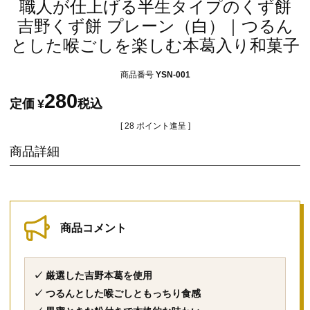
職人が仕上げる半生タイプのくず餅
吉野くず餅 プレーン（白）｜つるん
とした喉ごしを楽しむ本葛入り和菓子
商品番号
YSN-001
280
定価
¥
税込
[
28
ポイント進呈 ]
商品詳細
商品コメント
✓ 厳選した吉野本葛を使用
✓ つるんとした喉ごしともっちり食感