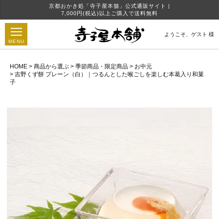
京都おかき処「寺子屋本舗」公式通販サイト |
7,000円(税込)以上ご購入で送料無料
ようこそ、
ゲスト 様
MENU
HOME
商品から選ぶ
季節商品・限定商品
お中元
吉野くず餅 プレーン（白）｜つるんとした喉ごしを楽しむ本葛入り和菓
子