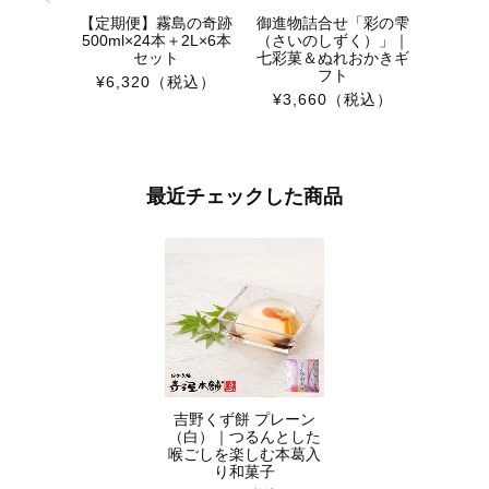
【定期便】霧島の奇跡
御進物詰合せ「彩の雫
500ml×24本＋2L×6本
（さいのしずく）」｜
セット
七彩菓＆ぬれおかきギ
フト
¥6,320
（税込）
¥3,660
（税込）
最近チェックした商品
吉野くず餅 プレーン
（白）｜つるんとした
喉ごしを楽しむ本葛入
り和菓子