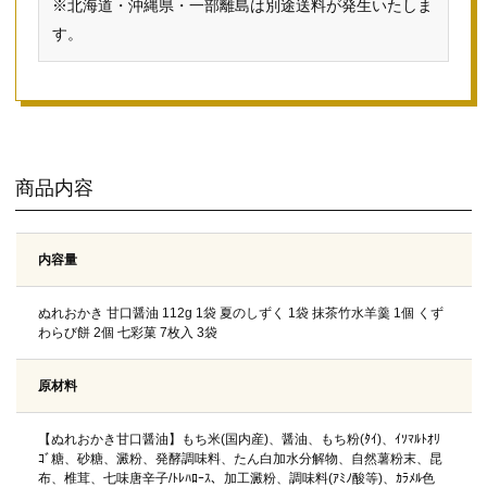
※北海道・沖縄県・一部離島は別途送料が発生いたしま
す。
商品内容
内容量
ぬれおかき 甘口醤油 112g 1袋 夏のしずく 1袋 抹茶竹水羊羹 1個 くず
わらび餅 2個 七彩菓 7枚入 3袋
原材料
【ぬれおかき甘口醤油】もち米(国内産)、醤油、もち粉(ﾀｲ)、ｲｿﾏﾙﾄｵﾘ
ｺﾞ糖、砂糖、澱粉、発酵調味料、たん白加水分解物、自然薯粉末、昆
布、椎茸、七味唐辛子/ﾄﾚﾊﾛｰｽ、加工澱粉、調味料(ｱﾐﾉ酸等)、ｶﾗﾒﾙ色