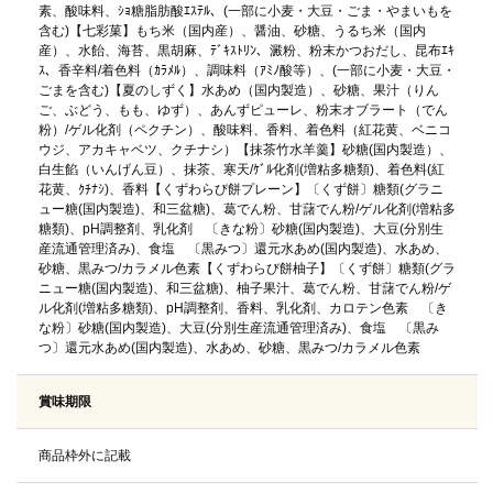
素、酸味料、ｼｮ糖脂肪酸ｴｽﾃﾙ、(一部に小麦・大豆・ごま・やまいもを
含む)【七彩菓】もち米（国内産）、醤油、砂糖、うるち米（国内
産）、水飴、海苔、黒胡麻、ﾃﾞｷｽﾄﾘﾝ、澱粉、粉末かつおだし、昆布ｴｷ
ｽ、香辛料/着色料（ｶﾗﾒﾙ）、調味料（ｱﾐﾉ酸等）、(一部に小麦・大豆・
ごまを含む)【夏のしずく】水あめ（国内製造）、砂糖、果汁（りん
ご、ぶどう、もも、ゆず）、あんずピューレ、粉末オブラート（でん
粉）/ゲル化剤（ペクチン）、酸味料、香料、着色料（紅花黄、ベニコ
ウジ、アカキャベツ、クチナシ）【抹茶竹水羊羹】砂糖(国内製造）、
白生餡（いんげん豆）、抹茶、寒天/ｹﾞﾙ化剤(増粘多糖類)、着色料(紅
花黄、ｸﾁﾅｼ)、香料【くずわらび餅プレーン】〔くず餅〕糖類(グラニ
ュー糖(国内製造)、和三盆糖)、葛でん粉、甘藷でん粉/ゲル化剤(増粘多
糖類)、pH調整剤、乳化剤 〔きな粉〕砂糖(国内製造)、大豆(分別生
産流通管理済み)、食塩 〔黒みつ〕還元水あめ(国内製造)、水あめ、
砂糖、黒みつ/カラメル色素【くずわらび餅柚子】〔くず餅〕糖類(グラ
ニュー糖(国内製造)、和三盆糖)、柚子果汁、葛でん粉、甘藷でん粉/ゲ
ル化剤(増粘多糖類)、pH調整剤、香料、乳化剤、カロテン色素 〔き
な粉〕砂糖(国内製造)、大豆(分別生産流通管理済み)、食塩 〔黒み
つ〕還元水あめ(国内製造)、水あめ、砂糖、黒みつ/カラメル色素
賞味期限
商品枠外に記載