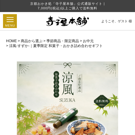
京都おかき処「寺子屋本舗」公式通販サイト |
7,000円(税込)以上ご購入で送料無料
ようこそ、
ゲスト 様
MENU
HOME
商品から選ぶ
季節商品・限定商品
お中元
涼風-すずか-｜夏季限定 和菓子・おかき詰め合わせギフト