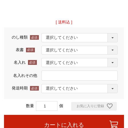
送料込
のし種類
(必
須)
表書
(必
須)
名入れ
(必
須)
名入れその他
発送時期
(必
須)
お気に入りに登録
カートに入れる