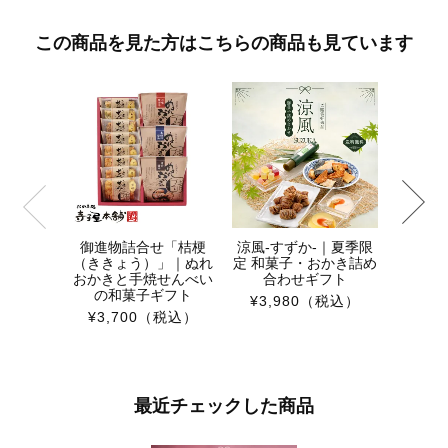
この商品を見た方はこちらの商品も見ています
七彩
¥1,0
御進物詰合せ「桔梗
涼風-すずか-｜夏季限
（ききょう）」｜ぬれ
定 和菓子・おかき詰め
おかきと手焼せんべい
合わせギフト
の和菓子ギフト
¥3,980
（税込）
¥3,700
（税込）
最近チェックした商品