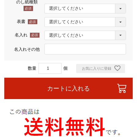
のし紙種類
(必
須)
表書
(必
須)
名入れ
(必
須)
名入れその他
お気に入りに登録
カートに入れる