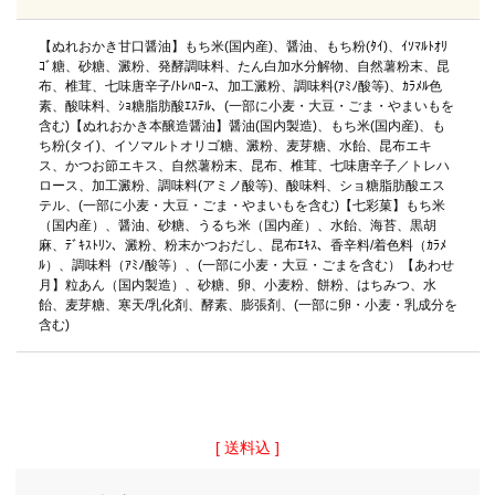
【ぬれおかき甘口醤油】もち米(国内産)、醤油、もち粉(ﾀｲ)、ｲｿﾏﾙﾄｵﾘ
ｺﾞ糖、砂糖、澱粉、発酵調味料、たん白加水分解物、自然薯粉末、昆
布、椎茸、七味唐辛子/ﾄﾚﾊﾛｰｽ、加工澱粉、調味料(ｱﾐﾉ酸等)、ｶﾗﾒﾙ色
素、酸味料、ｼｮ糖脂肪酸ｴｽﾃﾙ、(一部に小麦・大豆・ごま・やまいもを
含む)【ぬれおかき本醸造醤油】醤油(国内製造)、もち米(国内産)、も
ち粉(タイ)、イソマルトオリゴ糖、澱粉、麦芽糖、水飴、昆布エキ
ス、かつお節エキス、自然薯粉末、昆布、椎茸、七味唐辛子／トレハ
ロース、加工澱粉、調味料(アミノ酸等)、酸味料、ショ糖脂肪酸エス
テル、(一部に小麦・大豆・ごま・やまいもを含む)【七彩菓】もち米
（国内産）、醤油、砂糖、うるち米（国内産）、水飴、海苔、黒胡
麻、ﾃﾞｷｽﾄﾘﾝ、澱粉、粉末かつおだし、昆布ｴｷｽ、香辛料/着色料（ｶﾗﾒ
ﾙ）、調味料（ｱﾐﾉ酸等）、(一部に小麦・大豆・ごまを含む）【あわせ
月】粒あん（国内製造）、砂糖、卵、小麦粉、餅粉、はちみつ、水
飴、麦芽糖、寒天/乳化剤、酵素、膨張剤、(一部に卵・小麦・乳成分を
含む)
送料込