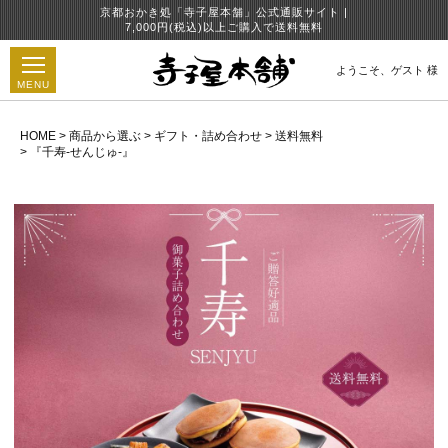
京都おかき処「寺子屋本舗」公式通販サイト |
7,000円(税込)以上ご購入で送料無料
ようこそ、
ゲスト 様
MENU
HOME
商品から選ぶ
ギフト・詰め合わせ
送料無料
『千寿-せんじゅ-』