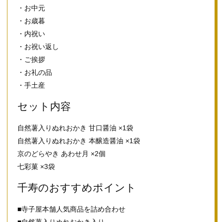
・お中元
・お歳暮
・内祝い
・お祝い返し
・ご挨拶
・お礼の品
・手土産
セット内容
自然薯入りぬれおかき 甘口醤油 ×1袋
自然薯入りぬれおかき 本醸造醤油 ×1袋
京のどらやき あわせ月 ×2個
七彩菓 ×3袋
千寿のおすすめポイント
■寺子屋本舗人気商品を詰め合わせ
■自然薯入りぬれおかき入り