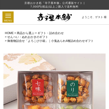
京都おかき処「寺子屋本舗」公式通販サイト |
7,000円(税込)以上ご購入で送料無料
ようこそ、
ゲスト 様
MENU
HOME
商品から選ぶ
ギフト・詰め合わせ
せんべい・ぬれおかきのギフト
御進物詰合せ「よろこび小箱」｜小鬼あられ4種詰め合わせギフト