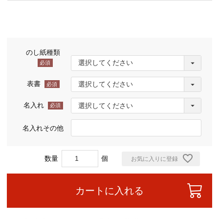
のし紙種類
(必
須)
表書
(必
須)
名入れ
(必
須)
名入れその他
お気に入りに登録
カートに入れる