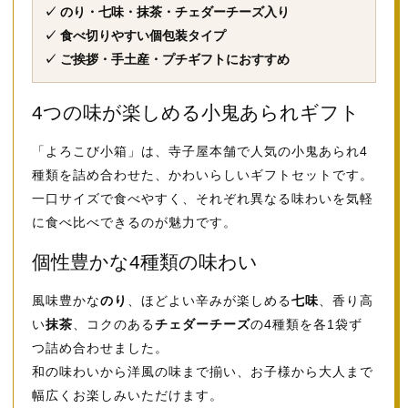
✓ のり・七味・抹茶・チェダーチーズ入り
✓ 食べ切りやすい個包装タイプ
✓ ご挨拶・手土産・プチギフトにおすすめ
4つの味が楽しめる小鬼あられギフト
「よろこび小箱」は、寺子屋本舗で人気の小鬼あられ4
種類を詰め合わせた、かわいらしいギフトセットです。
一口サイズで食べやすく、それぞれ異なる味わいを気軽
に食べ比べできるのが魅力です。
個性豊かな4種類の味わい
風味豊かな
のり
、ほどよい辛みが楽しめる
七味
、香り高
い
抹茶
、コクのある
チェダーチーズ
の4種類を各1袋ず
つ詰め合わせました。
和の味わいから洋風の味まで揃い、お子様から大人まで
幅広くお楽しみいただけます。