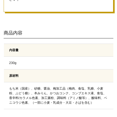
商品内容
内容量
230g
原材料
もち米（国産）、砂糖、醤油、梅加工品（梅肉、食塩、乳糖、小麦
粉、ぶどう糖）、本みりん、かつおコンク、コンブエキス液、食塩、
香辛料/カラメル色素、加工澱粉、調味料（アミノ酸等）、酸味料、ベ
ニコウジ色素、（一部に小麦・乳成分・大豆・さばを含む）