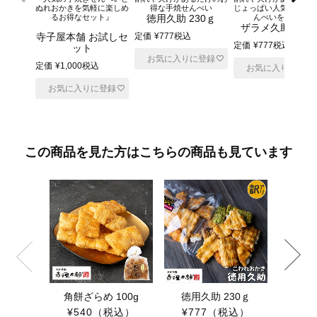
ぬれおかきを気軽に楽しめ
得な手焼せんべい
じょっぱい人気のザラ
るお得なセット』
徳用久助 230ｇ
んべいをお得に
ザラメ久助 230
寺子屋本舗 お試しセ
定価
¥
777
税込
定価
¥
777
税込
ット
お気に入りに登録
定価
¥
1,000
税込
お気に入りに登録
お気に入りに登録
この商品を見た方はこちらの商品も見ています
手焼 か
¥1,0
角餅ざらめ 100g
徳用久助 230ｇ
¥540
（税込）
¥777
（税込）