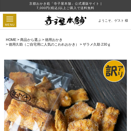
京都おかき処「寺子屋本舗」公式通販サイト |
7,000円(税込)以上ご購入で送料無料
ようこそ、
ゲスト 様
MENU
HOME
商品から選ぶ
徳用おかき
徳用久助（ご自宅用に人気のこわれおかき）
ザラメ久助 230ｇ