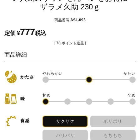
ザラメ久助 230ｇ
商品番号
ASL-093
777
定価
¥
税込
[
78
ポイント進呈 ]
商品詳細
かたさ
味
食感
サクサク
ポリポリ
バリバリ
もちもち