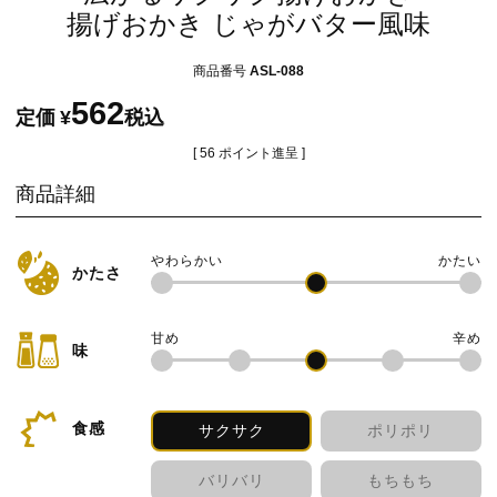
揚げおかき じゃがバター風味
商品番号
ASL-088
562
定価
¥
税込
[
56
ポイント進呈 ]
商品詳細
かたさ
味
食感
サクサク
ポリポリ
バリバリ
もちもち