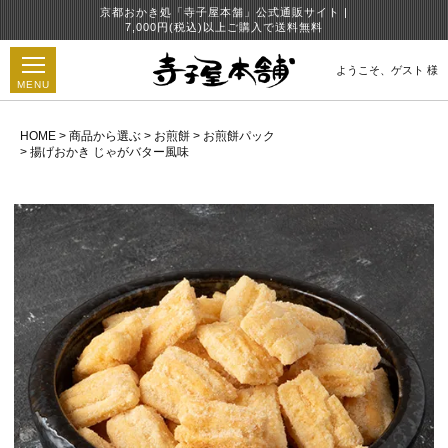
京都おかき処「寺子屋本舗」公式通販サイト |
7,000円(税込)以上ご購入で送料無料
ようこそ、
ゲスト 様
MENU
HOME
商品から選ぶ
お煎餅
お煎餅パック
揚げおかき じゃがバター風味