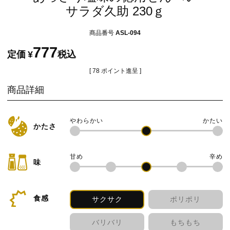
サラダ久助 230ｇ
商品番号
ASL-094
777
定価
¥
税込
[
78
ポイント進呈 ]
商品詳細
かたさ
味
食感
サクサク
ポリポリ
バリバリ
もちもち