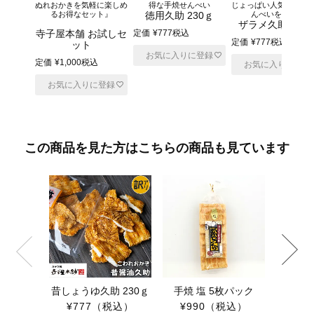
ぬれおかきを気軽に楽しめ
得な手焼せんべい
じょっぱい人気のザラ
るお得なセット』
徳用久助 230ｇ
んべいをお得に
ザラメ久助 230
寺子屋本舗 お試しセ
定価
¥
777
税込
定価
¥
777
税込
ット
お気に入りに登録
定価
¥
1,000
税込
お気に入りに登録
お気に入りに登録
この商品を見た方はこちらの商品も見ています
昔しょうゆ久助 230ｇ
手焼 塩 5枚パック
ザラメ
¥777
（税込）
¥990
（税込）
¥77