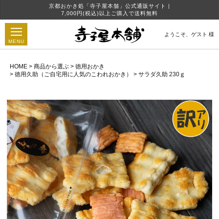
京都おかき処「寺子屋本舗」公式通販サイト |
7,000円(税込)以上ご購入で送料無料
ようこそ、
ゲスト 様
MENU
HOME
商品から選ぶ
徳用おかき
徳用久助（ご自宅用に人気のこわれおかき）
サラダ久助 230ｇ