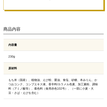
商品内容
内容量
230g
原材料
もち米（国産）、植物油、えび粉、醤油、食塩、砂糖、本みりん、か
つおコンク、コンブエキス液、香辛料/カラメル色素、加工澱粉、調味
料（アミノ酸等）、着色料（食用赤色102号）、（一部に小麦・大
豆・さば・えびを含む）