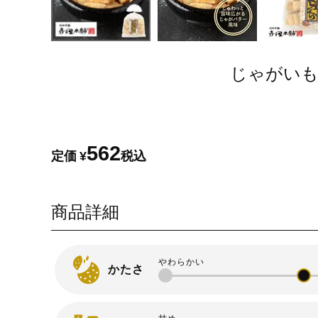
じゃがい
562
定価
¥
税込
商品詳細
かたさ