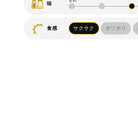
味
食感
サクサク
ポリポリ