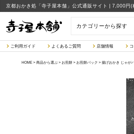
京都おかき処「寺子屋本舗」公式通販サイト |
7,000
カテゴリーから探す
ご利用ガイド
よくあるご質問
店舗情報
コ
HOME
商品から選ぶ
お煎餅
お煎餅パック
揚げおかき じゃが