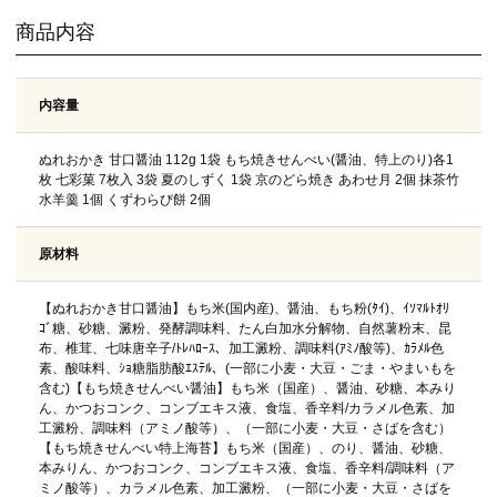
商品内容
内容量
ぬれおかき 甘口醤油 112g 1袋 もち焼きせんべい(醤油、特上のり)各1
枚 七彩菓 7枚入 3袋 夏のしずく 1袋 京のどら焼き あわせ月 2個 抹茶竹
水羊羹 1個 くずわらび餅 2個
原材料
【ぬれおかき甘口醤油】もち米(国内産)、醤油、もち粉(ﾀｲ)、ｲｿﾏﾙﾄｵﾘ
ｺﾞ糖、砂糖、澱粉、発酵調味料、たん白加水分解物、自然薯粉末、昆
布、椎茸、七味唐辛子/ﾄﾚﾊﾛｰｽ、加工澱粉、調味料(ｱﾐﾉ酸等)、ｶﾗﾒﾙ色
素、酸味料、ｼｮ糖脂肪酸ｴｽﾃﾙ、(一部に小麦・大豆・ごま・やまいもを
含む)【もち焼きせんべい醤油】もち米（国産）、醤油、砂糖、本みり
ん、かつおコンク、コンブエキス液、食塩、香辛料/カラメル色素、加
工澱粉、調味料（アミノ酸等）、（一部に小麦・大豆・さばを含む）
【もち焼きせんべい特上海苔】もち米（国産）、のり、醤油、砂糖、
本みりん、かつおコンク、コンブエキス液、食塩、香辛料/調味料（ア
ミノ酸等）、カラメル色素、加工澱粉、（一部に小麦・大豆・さばを