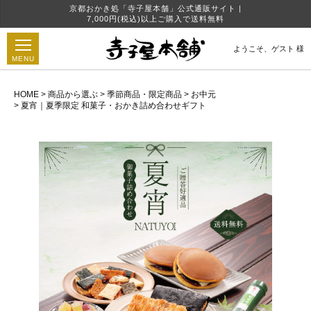
京都おかき処「寺子屋本舗」公式通販サイト |
7,000円(税込)以上ご購入で送料無料
ようこそ、
ゲスト 様
MENU
HOME
商品から選ぶ
季節商品・限定商品
お中元
夏宵｜夏季限定 和菓子・おかき詰め合わせギフト