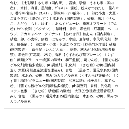
含む）【七彩菓】もち米（国内産）、醤油、砂糖、うるち米（国内
産）、水飴、海苔、黒胡麻、ﾃﾞｷｽﾄﾘﾝ、澱粉、粉末かつおだし、昆布ｴｷ
ｽ、香辛料/着色料（ｶﾗﾒﾙ）、調味料（ｱﾐﾉ酸等）、(一部に小麦・大豆・
ごまを含む)【夏のしずく】水あめ（国内製造）、砂糖、果汁（りん
ご、ぶどう、もも、ゆず）、あんずピューレ、粉末オブラート（でん
粉）/ゲル化剤（ペクチン）、酸味料、香料、着色料（紅花黄、ベニコ
ウジ、アカキャベツ、クチナシ）【あわせ月】粒あん（国内製造）、
砂糖、卵、小麦粉、餅粉、はちみつ、水飴、麦芽糖、寒天/乳化剤、酵
素、膨張剤、(一部に卵・小麦・乳成分を含む)【抹茶竹水羊羹】砂糖
(国内製造）、白生餡（いんげん豆）、抹茶、寒天/ｹﾞﾙ化剤(増粘多糖
類)、着色料(紅花黄、ｸﾁﾅｼ)、香料【くずわらび餅プレーン】〔くず
餅〕糖類(グラニュー糖(国内製造)、和三盆糖)、葛でん粉、甘藷でん粉/
ゲル化剤(増粘多糖類)、pH調整剤、乳化剤 〔きな粉〕砂糖(国内製
造)、大豆(分別生産流通管理済み)、食塩 〔黒みつ〕還元水あめ(国内
製造)、水あめ、砂糖、黒みつ/カラメル色素【くずわらび餅柚子】〔く
ず餅〕糖類(グラニュー糖(国内製造)、和三盆糖)、柚子果汁、葛でん
粉、甘藷でん粉/ゲル化剤(増粘多糖類)、pH調整剤、香料、乳化剤、カ
ロテン色素 〔きな粉〕砂糖(国内製造)、大豆(分別生産流通管理済
み)、食塩 〔黒みつ〕還元水あめ(国内製造)、水あめ、砂糖、黒みつ/
カラメル色素