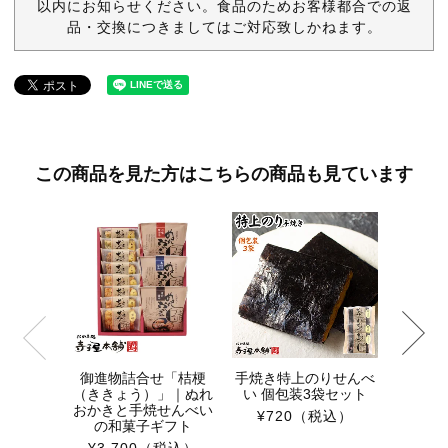
以内にお知らせください。食品のためお客様都合での返
品・交換につきましてはご対応致しかねます。
この商品を見た方はこちらの商品も見ています
涼風-
定 和菓
合
¥3,9
御進物詰合せ「桔梗
手焼き特上のりせんべ
（ききょう）」｜ぬれ
い 個包装3袋セット
おかきと手焼せんべい
¥720
（税込）
の和菓子ギフト
¥3,700
（税込）