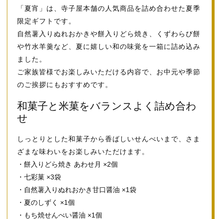
「夏宵」は、寺子屋本舗の人気商品を詰め合わせた夏季
限定ギフトです。
自然薯入りぬれおかきや餅入りどら焼き、くずわらび餅
や竹水羊羹など、夏に嬉しい和の味覚を一箱に詰め込み
ました。
ご家族皆様でお楽しみいただける内容で、お中元や季節
のご挨拶にもおすすめです。
和菓子と米菓をバランスよく詰め合わ
せ
しっとりとした和菓子から香ばしいせんべいまで、さま
ざまな味わいをお楽しみいただけます。
・餅入りどら焼き あわせ月 ×2個
・七彩菓 ×3袋
・自然薯入りぬれおかき甘口醤油 ×1袋
・夏のしずく ×1個
・もち焼せんべい醤油 ×1個