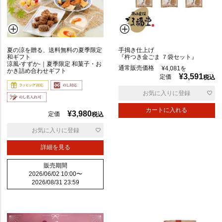
夏の涼を贈る、送料無料の夏季限定
手搗き仕上げ
和ギフト
『杵つき金ごま ７袋セット』
涼風-すずか-｜夏季限定 和菓子・お
通常販売価格
¥
4,081
を
かき詰め合わせギフト
¥
3,591
定価
税込
お気に入りに登録
カートに入れる
¥
3,980
定価
税込
優
先
お気に入りに登録
度
順
詳細を見る
販売期間
2026/06/02 10:00
〜
価
2026/08/31 23:59
格
高
い
順