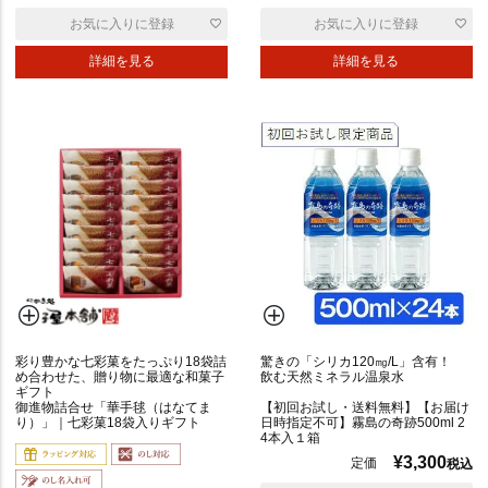
お気に入りに登録
お気に入りに登録
詳細を見る
詳細を見る
彩り豊かな七彩菓をたっぷり18袋詰
驚きの「シリカ120㎎/L」含有！
め合わせた、贈り物に最適な和菓子
飲む天然ミネラル温泉水
ギフト
御進物詰合せ「華手毬（はなてま
【初回お試し・送料無料】【お届け
り）」｜七彩菓18袋入りギフト
日時指定不可】霧島の奇跡500ml 2
4本入１箱
¥
3,300
定価
税込