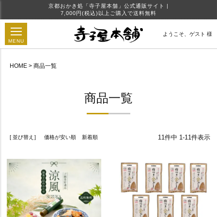
京都おかき処「寺子屋本舗」公式通販サイト |
7,000円(税込)以上ご購入で送料無料
ようこそ、
ゲスト 様
MENU
HOME
商品一覧
円
商品一覧
11
件中
1
-
11
件表示
並び替え
価格が安い順
新着順