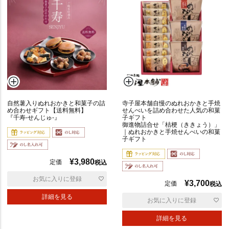
サ
ラ
ダ
自然薯入りぬれおかきと和菓子の詰
寺子屋本舗自慢のぬれおかきと手焼
焼
め合わせギフト【送料無料】
せんべいを詰め合わせた人気の和菓
『千寿-せんじゅ-』
子ギフト
き
御進物詰合せ「桔梗（ききょう）」
｜ぬれおかきと手焼せんべいの和菓
子ギフト
ミ
ッ
¥
3,980
定価
税込
ク
お気に入りに登録
ス
¥
3,700
定価
税込
詳細を見る
お気に入りに登録
詳細を見る