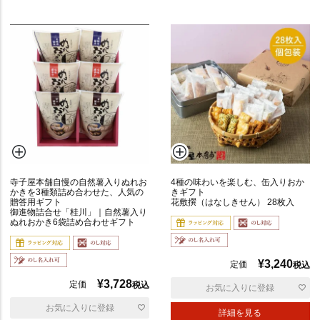
普
通
寺子屋本舗自慢の自然薯入りぬれお
4種の味わいを楽しむ、缶入りおか
かきを3種類詰め合わせた、人気の
きギフト
贈答用ギフト
花敷撰（はなしきせん） 28枚入
辛
御進物詰合せ「桂川」｜自然薯入り
ぬれおかき6袋詰め合わせギフト
い
¥
3,240
定価
税込
¥
3,728
定価
税込
お気に入りに登録
ポ
お気に入りに登録
詳細を見る
リ