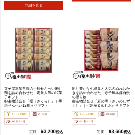
ポ
詳細を見る
リ
も
ち
も
ち
寺子屋本舗自慢の手焼せんべい6種
彩り豊かな七彩菓と人気のぬれおか
類を詰め合わせた、定番人気の和菓
きを詰め合わせた、寺子屋本舗自慢
の
子ギフト
の贈り物
し
御進物詰合せ「櫻（さくら）」｜手
御進物詰合せ「彩の雫（さいのしず
焼せんべい12枚入りギフト
く）」｜七彩菓＆ぬれおかきギフト
対
応
¥
3,200
¥
3,660
定価
定価
税込
税込