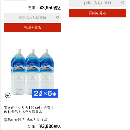
お気に入りに登録
¥
3,950
定価
税込
詳細を見る
お気に入りに登録
詳細を見る
驚きの「シリカ120㎎/ℓ」含有！
飲む天然ミネラル温泉水
霧島の奇跡 2L 6本入り １箱
¥
3,830
定価
税込