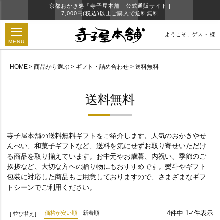
京都おかき処「寺子屋本舗」公式通販サイト |
7,000円(税込)以上ご購入で送料無料
ようこそ、
ゲスト 様
MENU
HOME
商品から選ぶ
ギフト・詰め合わせ
送料無料
円
送料無料
寺子屋本舗の送料無料ギフトをご紹介します。人気のおかきやせ
んべい、和菓子ギフトなど、送料を気にせずお取り寄せいただけ
る商品を取り揃えています。お中元やお歳暮、内祝い、季節のご
挨拶など、大切な方への贈り物にもおすすめです。熨斗やギフト
包装に対応した商品もご用意しておりますので、さまざまなギフ
トシーンでご利用ください。
4
件中
1
-
4
件表示
価格が安い順
新着順
並び替え