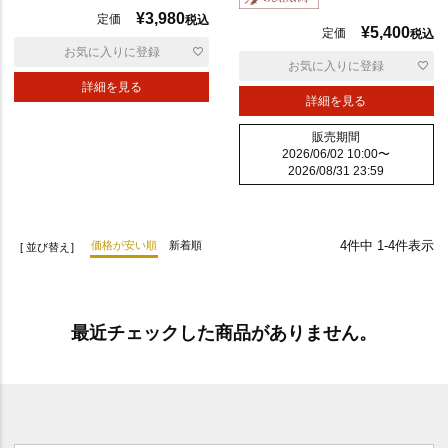
¥
3,980
定価
税込
¥
5,400
定価
税込
普
お気に入りに登録
通
お気に入りに登録
詳細を見る
詳細を見る
販売期間
2026/06/02 10:00
〜
2026/08/31 23:59
4
件中
1
-
4
件表示
価格が安い順
新着順
並び替え
辛
い
最近チェックした商品がありません。
ポ
リ