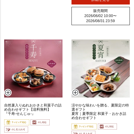
販売期間
2026/06/02 10:00
〜
2026/08/31 23:59
サ
ラ
ダ
焼
き
ミ
ッ
ク
自然薯入りぬれおかきと和菓子の詰
涼やかな味わいを贈る、夏限定の特
ス
め合わせギフト【送料無料】
選ギフト
『千寿-せんじゅ-』
夏宵｜夏季限定 和菓子・おかき詰
め合わせギフト