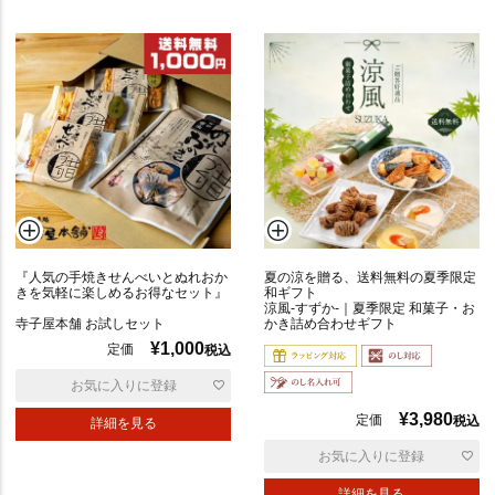
優
『人気の手焼きせんべいとぬれおか
夏の涼を贈る、送料無料の夏季限定
先
きを気軽に楽しめるお得なセット』
和ギフト
度
涼風-すずか-｜夏季限定 和菓子・お
寺子屋本舗 お試しセット
かき詰め合わせギフト
順
¥
1,000
定価
税込
お気に入りに登録
価
格
¥
3,980
定価
税込
詳細を見る
高
お気に入りに登録
い
順
詳細を見る