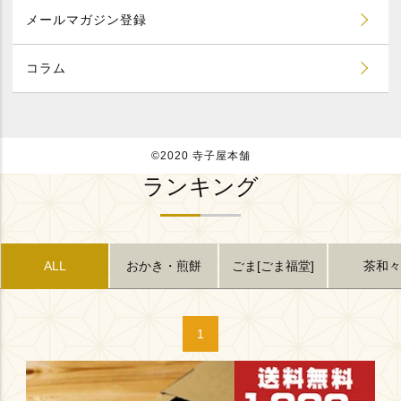
メールマガジン登録
コラム
©2020 寺子屋本舗
ランキング
おかき・煎餅
ごま[ごま福堂]
茶和々
ALL