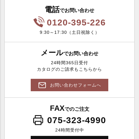
ポ
電話
でお問い合わせ
リ
0120-395-226
も
9:30～17:30（土日祝除く）
ち
も
ち
メール
でお問い合わせ
24時間365日受付
カタログのご請求もこちらから
お問い合わせフォームへ
の
し
FAX
でのご注文
対
応
075-323-4990
24時間受付中